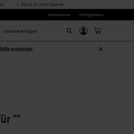
en
Bis zu 15 Jahre Garantie
Händlersuche
Grill registrieren
Ersatzteile & Support
Einloggen/
Search
Weber-ID
Grills entdecken
für
""