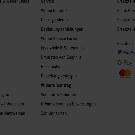
es & Weber Stores
Service
Ersatzteile
Weber Garantie
Ersatzteile
Grill registrieren
Ersatzteile
Bedienungsanleitungen
Ersatztei
Weber Service Partner
Bezahle s
Ersatzteile & Schematics
Umrüsten von Gasgrills
Reklamation
Bestellung verfolgen
Widerrufsantrag
ng und
Versand & Retouren
– Inhalte von
Informationen zu Bewertungen
len Netzwerken
Zahlungsarten