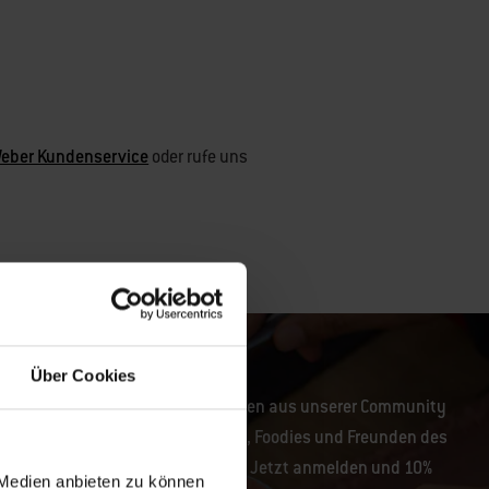
eber Kundenservice
oder rufe uns
Über Cookies
r dich
E-Mail-Nachrichten aus unserer Community
mit Grillmeistern, Foodies und Freunden des
Outdoor-Grillens. Jetzt anmelden und 10%
 Medien anbieten zu können