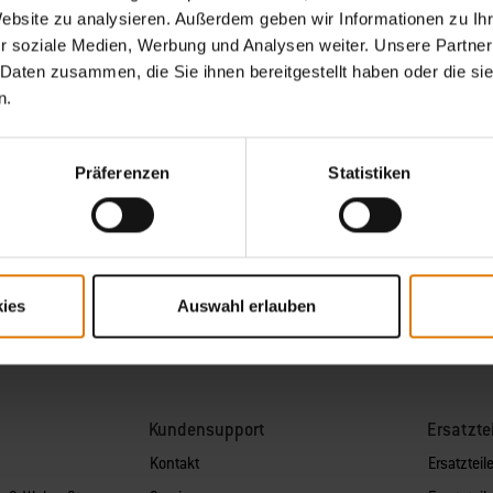
Website zu analysieren. Außerdem geben wir Informationen zu I
n.
r soziale Medien, Werbung und Analysen weiter. Unsere Partner
 Daten zusammen, die Sie ihnen bereitgestellt haben oder die s
n.
er-Stephen Österreich GmbH und Weber-Stephen Deutschland GmbH ein,
Präferenzen
Statistiken
Veranstaltungen per E-Mail zuzusenden und meine Interaktion mit
derzeit widerrufen, indem du auf
Newsletter abmelden
klickst oder
inie
.
ies
Auswahl erlauben
Kundensupport
Ersatzte
Kontakt
Ersatzteile