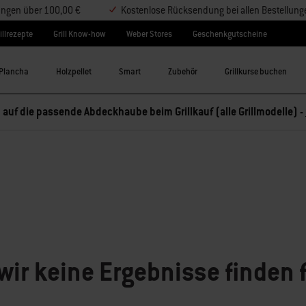
lungen über 100,00 €
Kostenlose Rücksendung bei allen Bestellung
illrezepte
Grill Know-how
Weber Stores
Geschenkgutscheine
Plancha
Holzpellet
Smart
Zubehör
Grillkurse buchen
 auf die passende Abdeckhaube beim Grillkauf (alle Grillmodelle) -
wir keine Ergebnisse finden 