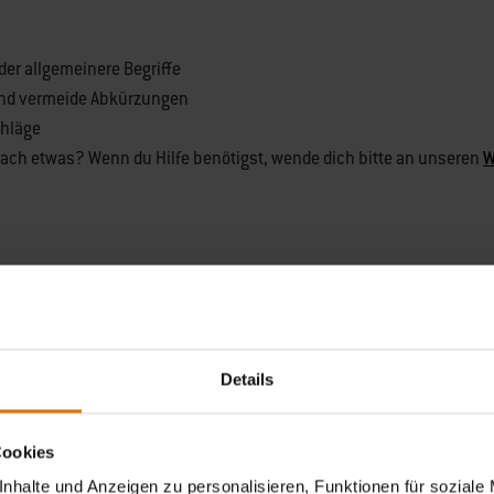
er allgemeinere Begriffe
und vermeide Abkürzungen
chläge
 nach etwas? Wenn du Hilfe benötigst, wende dich bitte an unseren
W
Details
munity an: 10% Rabatt nur fü
Cookies
nhalte und Anzeigen zu personalisieren, Funktionen für soziale