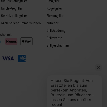
 für Holzkohlegriller
Gasgriller
 für Elektrogriller
Kugelgriller
 für Holzpelletgriller
Elektrogriller
le nach Seriennummer suchen
Zubehör
Grill Academy
icher mit
Grillrezepte
Grillgeschichten