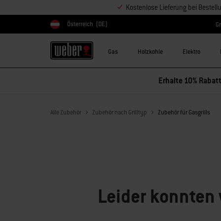
Kostenlose Lieferung bei Bestel
Österreich
(DE)
Gr
Land auswählen
Gas
Holzkohle
Elektro
Erhalte 10% Rabatt
Alle Zubehör
Zubehör nach Grilltyp
Zubehör für Gasgrills
Leider konnten 