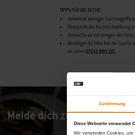
TIPPS FÜR DIE SUCHE
Verwende weniger Suchbegriffe od
Überprüfe die Rechtschreibung 
Versuche es mit einigen der Vors
Benötigst du Hilfe bei der Suche
an unter
07242 890 135
Zustimmung
Melde dich zu unserer Com
Diese Webseite verwendet 
Wir verwenden Cookies, um I