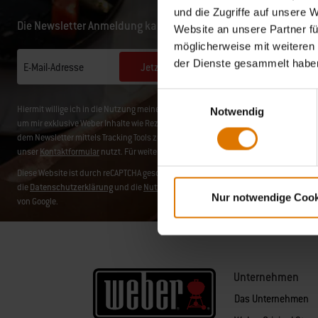
und die Zugriffe auf unsere 
Die Newsletter Anmeldung kann etwas Zeit in Anspruch nehme
Website an unsere Partner fü
möglicherweise mit weiteren
der Dienste gesammelt habe
Jetzt anmelden
E-Mail-Adresse
Einwilligungsauswahl
Hiermit willige ich in die Nutzung meiner hier angegebenen Daten durch die Web
Notwendig
um mir exklusive Weber Inhalte wie Rezepte, Produktinformationen und kommende 
dem Newsletter mittels Tracking Tools zu analysieren. Du kannst die Einwilligung je
unser
Kontaktformular
nutzt. Für weitere Details lies bitte unsere
Datenschutzrichtl
Diese Website ist durch reCAPTCHA geschützt und es gelten
die
Datenschutzerklärung
und die
Nutzungsbedingungen
Nur notwendige Cook
von Google.
Unternehmen
Das Unternehmen