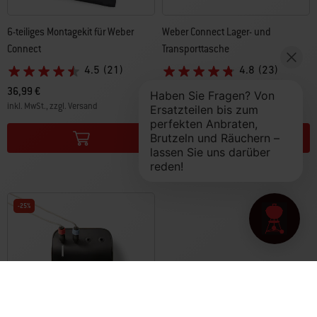
6-teiliges Montagekit für Weber
Weber Connect Lager- und
Connect
Transporttasche
4.5
(21)
4.8
(23)
36,99 €
39,99 €
inkl. MwSt., zzgl. Versand
inkl. MwSt., zzgl. Versand
Color Options
Color Options
-25%