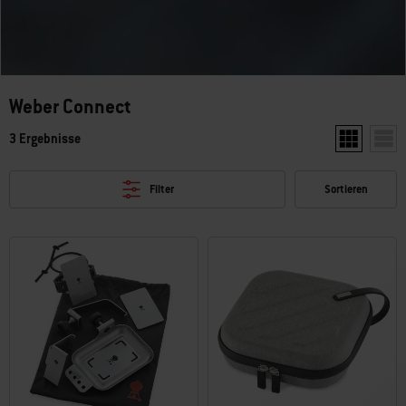
Weber Connect
3 Ergebnisse
Zwei Produkt
Ein P
Filter
Sortieren