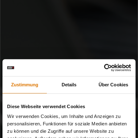
SMARTE GADGETS
Zustimmung
Details
Über Cookies
Wirklich smart grillen
Diese Webseite verwendet Cookies
Mit den cleveren Gadgets von Weber kannst du selbstbewusst
Wir verwenden Cookies, um Inhalte und Anzeigen zu
Video abspielen
grillen. Kenne immer den Zustand deiner Speisen. Sei immer
personalisieren, Funktionen für soziale Medien anbieten
gewiss, dass es wunderbar schmecken wird.
zu können und die Zugriffe auf unsere Website zu