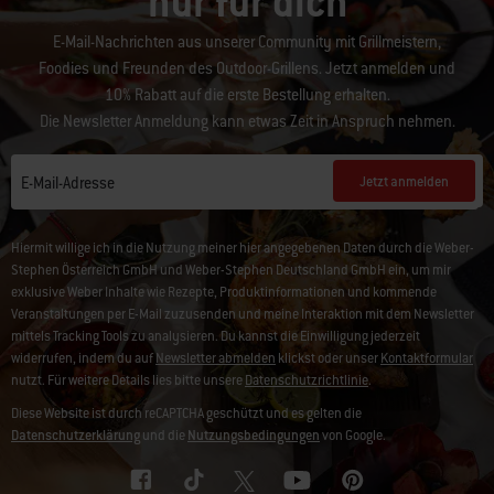
nur für dich
E-Mail-Nachrichten aus unserer Community mit Grillmeistern,
Foodies und Freunden des Outdoor-Grillens. Jetzt anmelden und
10% Rabatt auf die erste Bestellung erhalten.
Die Newsletter Anmeldung kann etwas Zeit in Anspruch nehmen.
Jetzt anmelden
E-Mail-Adresse
Hiermit willige ich in die Nutzung meiner hier angegebenen Daten durch die Weber-
Stephen Österreich GmbH und Weber-Stephen Deutschland GmbH ein, um mir
exklusive Weber Inhalte wie Rezepte, Produktinformationen und kommende
Veranstaltungen per E-Mail zuzusenden und meine Interaktion mit dem Newsletter
mittels Tracking Tools zu analysieren. Du kannst die Einwilligung jederzeit
widerrufen, indem du auf
Newsletter abmelden
klickst oder unser
Kontaktformular
nutzt. Für weitere Details lies bitte unsere
Datenschutzrichtlinie
.
Diese Website ist durch reCAPTCHA geschützt und es gelten die
Datenschutzerklärung
und die
Nutzungsbedingungen
von Google.