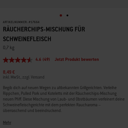
ARTIKELNUMMER:
#
17664
RÄUCHERCHIPS-MISCHUNG FÜR
SCHWEINEFLEISCH
0,7 kg
4.6
(49)
Jetzt Produkt bewerten
4.6
von
5
8,49 €
Sternen,
inkl. MwSt., zzgl. Versand
Durchschnittswert
der
Begib dich auf neuen Wegen zu altbekannten Grillgerichten. Verleihe
Bewertung.
Rippchen, Pulled Pork und Koteletts mit der Räucherchips-Mischung
Read
49
neuen Pfiff. Diese Mischung von Laub- und Obstbäumen verfeinert deine
Reviews.
Schweinefleischgerichte mit dem perfekten Raucharoma –
Link
überraschend und beeindruckend.
auf
derselben
Seite.
• Hergestellt in der Europäischen Union aus nachhaltig gewonnenem,
Mehr
FSC®-zertifiziertem Holz (FSC® Mix)