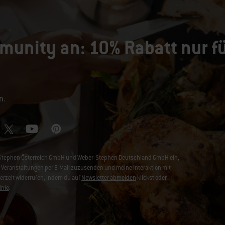
munity an: 10% Rabatt nur fü
n.
er-Stephen Österreich GmbH und Weber-Stephen Deutschland GmbH ein,
Veranstaltungen per E-Mail zuzusenden und meine Interaktion mit
derzeit widerrufen, indem du auf
Newsletter abmelden
klickst oder
inie
.