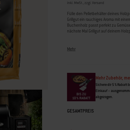
Sternen,
inkl. MwSt., zzgl. Versand
Durchschnittswert
der
Fülle den Pelletbehälter deines Holzp
Bewertung.
Grillgut ein rauchiges Aroma mit einem
Read
Buchenholz passt perfekt zu Gemüse
a
Review.
nächste Mal Grillgut auf deinem Holzpe
Link
auf
• 100 % natürliches Hartholz ohne Fü
derselben
• Geschmacksintensität: Mittel
Seite.
Mehr
• Aromaprofil: Erdig, nussig, leicht sü
• Passt zu Gemüse, Hähnchen und F
• Für Weber® Holzpelletgrills und an
Mehr Zubehör, me
Sichere dir 5 % Rabatt 
Einkauf – ausgenomme
abgezogen.
GESAMTPREIS