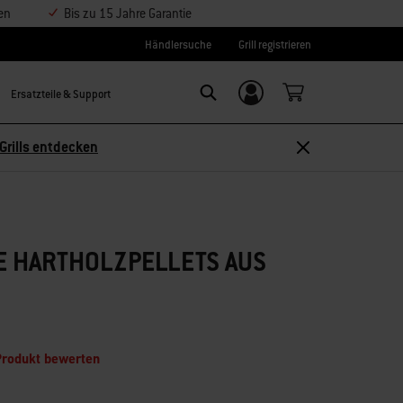
en
Bis zu 15 Jahre Garantie
Händlersuche
Grill registrieren
Ersatzteile & Support
Einloggen/
Search
Weber-ID
Grills entdecken
E HARTHOLZPELLETS AUS
Produkt bewerten