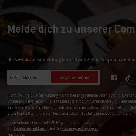
Melde dich zu unserer Com
Die Newsletter Anmeldung kann etwas Zeit in Anspruch nehme
Jetzt anmelden
E-Mail-Adresse
Hiermit willige ich in die Nutzung meiner hier angegebenen Daten durch die Web
um mir exklusive Weber Inhalte wie Rezepte, Produktinformationen und kommende 
dem Newsletter mittels Tracking Tools zu analysieren. Du kannst die Einwilligung je
unser
Kontaktformular
nutzt. Für weitere Details lies bitte unsere
Datenschutzrichtl
Diese Website ist durch reCAPTCHA geschützt und es gelten
die
Datenschutzerklärung
und die
Nutzungsbedingungen
von Google.