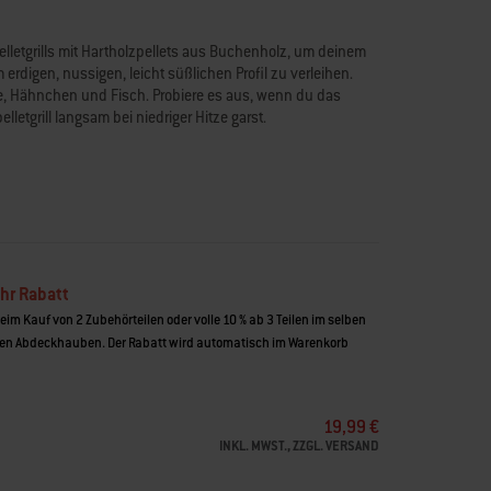
elletgrills mit Hartholzpellets aus Buchenholz, um deinem
 erdigen, nussigen, leicht süßlichen Profil zu verleihen.
, Hähnchen und Fisch. Probiere es aus, wenn du das
lletgrill langsam bei niedriger Hitze garst.
llstoffe
ßlich
isch
dere Marken
hr Rabatt
beim Kauf von 2 Zubehörteilen oder volle 10 % ab 3 Teilen im selben
n Abdeckhauben. Der Rabatt wird automatisch im Warenkorb
19,99 €
INKL. MWST., ZZGL. VERSAND