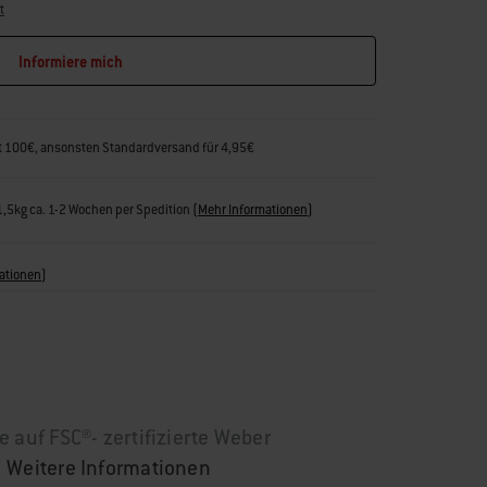
t
Informiere mich
rt 100€, ansonsten Standardversand für 4,95€
31,5kg ca. 1-2 Wochen per Spedition
(
Mehr Informationen
)
ationen
)
e auf FSC®- zertifizierte Weber
!
Weitere Informationen