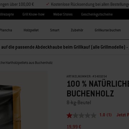
lungen über 100,00 €
Kostenlose Rücksendung bei allen Bestellung
illrezepte
Grill Know-how
Weber Stores
Geschenkgutscheine
Plancha
Holzpellet
Smart
Zubehör
Grillkurse buchen
 auf die passende Abdeckhaube beim Grillkauf (alle Grillmodelle) -
iche Hartholzpellets aus Buchenholz
ARTIKELNUMMER:
#
3401054
100 % NATÜRLICH
BUCHENHOLZ
8-kg-Beutel
1.0
(1)
Jetzt 
1.0
von
19,99 €
5