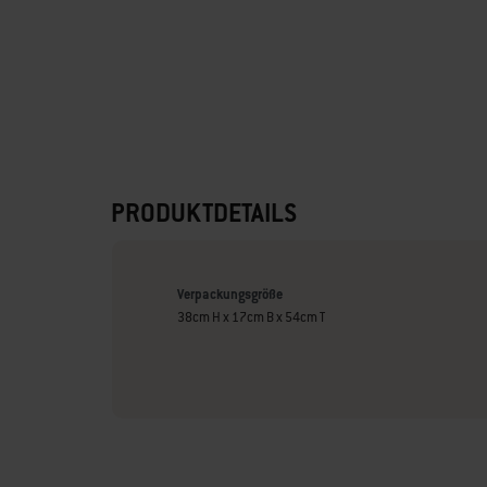
PRODUKTDETAILS
Verpackungsgröße
38cm H x 17cm B x 54cm T