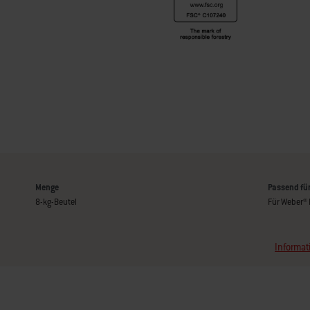
Menge
Passend fü
8-kg-Beutel
Für Weber® 
Informat