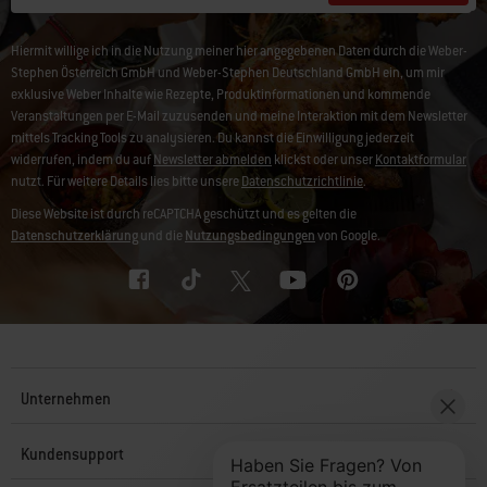
Hiermit willige ich in die Nutzung meiner hier angegebenen Daten durch die Weber-
Stephen Österreich GmbH und Weber-Stephen Deutschland GmbH ein, um mir
exklusive Weber Inhalte wie Rezepte, Produktinformationen und kommende
Veranstaltungen per E-Mail zuzusenden und meine Interaktion mit dem Newsletter
mittels Tracking Tools zu analysieren. Du kannst die Einwilligung jederzeit
widerrufen, indem du auf
Newsletter abmelden
klickst oder unser
Kontaktformular
nutzt. Für weitere Details lies bitte unsere
Datenschutzrichtlinie
.
Diese Website ist durch reCAPTCHA geschützt und es gelten die
Datenschutzerklärung
und die
Nutzungsbedingungen
von Google.
Unternehmen
Kundensupport