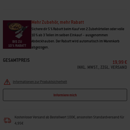
• Aromaprofil: Dezent, fruchtig, süß und rauchig
• Passt zu Schwein, Hähnchen, Lamm, Wild und Fisch
• Für Weber® Holzpelletgrills und andere Marken
Mehr Zubehör, mehr Rabatt
Sichere dir 5 % Rabatt beim Kauf von 2 Zubehörteilen oder volle
10 % ab 3 Teilen im selben Einkauf – ausgenommen
Abdeckhauben. Der Rabatt wird automatisch im Warenkorb
abgezogen.
GESAMTPREIS
19,99 €
INKL. MWST., ZZGL. VERSAND
Informationen zur Produktsicherheit
Informiere mich
Kostenloser Versand ab Bestellwert 100€, ansonsten Standardversand für
4,95€