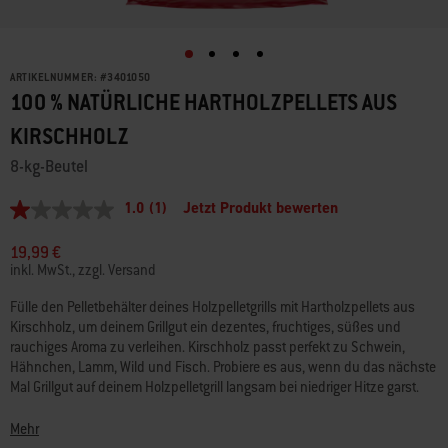
ARTIKELNUMMER:
#
3401050
100 % NATÜRLICHE HARTHOLZPELLETS AUS
KIRSCHHOLZ
8-kg-Beutel
1.0
(1)
Jetzt Produkt bewerten
1.0
von
5
19,99 €
Sternen,
inkl. MwSt., zzgl. Versand
Durchschnittswert
der
Fülle den Pelletbehälter deines Holzpelletgrills mit Hartholzpellets aus
Bewertung.
Kirschholz, um deinem Grillgut ein dezentes, fruchtiges, süßes und
Read
a
rauchiges Aroma zu verleihen. Kirschholz passt perfekt zu Schwein,
Review.
Hähnchen, Lamm, Wild und Fisch. Probiere es aus, wenn du das nächste
Link
Mal Grillgut auf deinem Holzpelletgrill langsam bei niedriger Hitze garst.
auf
derselben
Seite.
• 100 % natürliches Hartholz ohne Füllstoffe
Mehr
• Geschmacksintensität: Mittel