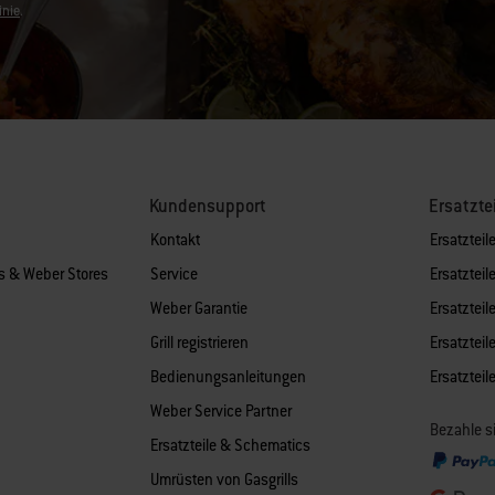
inie
.
Kundensupport
Ersatzte
Kontakt
Ersatzteile
es & Weber Stores
Service
Ersatzteile
Weber Garantie
Ersatzteile
Grill registrieren
Ersatzteile
Bedienungsanleitungen
Ersatztei
Weber Service Partner
Bezahle s
Ersatzteile & Schematics
Umrüsten von Gasgrills