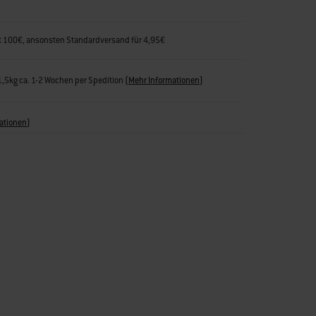
rt 100€, ansonsten Standardversand für 4,95€
31,5kg ca. 1-2 Wochen per Spedition
(
Mehr Informationen
)
ationen
)