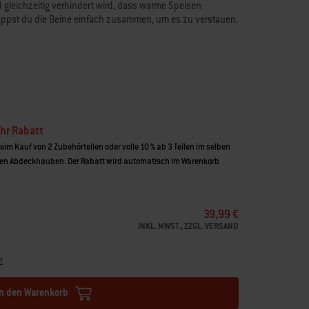
d gleichzeitig verhindert wird, dass warme Speisen
lappst du die Beine einfach zusammen, um es zu verstauen.
 das Anheben der Lebensmittel
ufbewahrung
indurchfallen von Speisen
hr Rabatt
beim Kauf von 2 Zubehörteilen oder volle 10 % ab 3 Teilen im selben
n Abdeckhauben. Der Rabatt wird automatisch im Warenkorb
39,99 €
INKL. MWST., ZZGL. VERSAND
t
In den Warenkorb