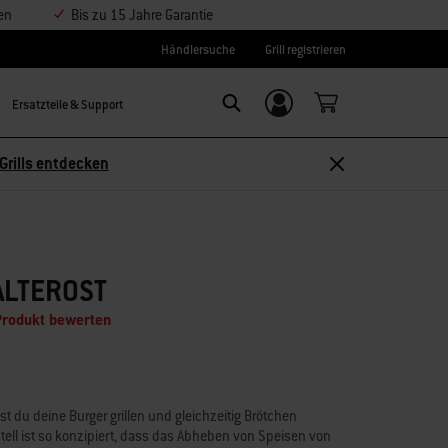
en
Bis zu 15 Jahre Garantie
Händlersuche
Grill registrieren
Ersatzteile & Support
Einloggen/
Search
Weber-ID
Grills entdecken
LTEROST
Produkt bewerten
 du deine Burger grillen und gleichzeitig Brötchen
ell ist so konzipiert, dass das Abheben von Speisen von