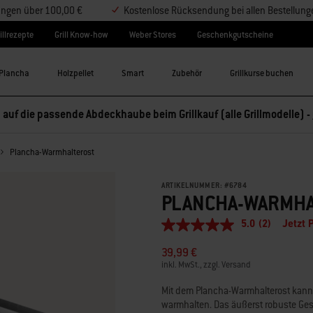
lungen über 100,00 €
Kostenlose Rücksendung bei allen Bestellung
illrezepte
Grill Know-how
Weber Stores
Geschenkgutscheine
Plancha
Holzpellet
Smart
Zubehör
Grillkurse buchen
 auf die passende Abdeckhaube beim Grillkauf (alle Grillmodelle) -
Plancha-Warmhalterost
ARTIKELNUMMER:
#
6784
PLANCHA-WARMHA
5.0
(2)
Jetzt 
5.0
von
39,99 €
5
Sternen,
inkl. MwSt., zzgl. Versand
Durchschnittswert
der
Mit dem Plancha-Warmhalterost kannst
Bewertung.
warmhalten. Das äußerst robuste Gest
Read