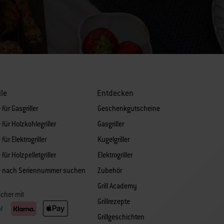
ile
Entdecken
 für Gasgriller
Geschenkgutscheine
 für Holzkohlegriller
Gasgriller
 für Elektrogriller
Kugelgriller
 für Holzpelletgriller
Elektrogriller
le nach Seriennummer suchen
Zubehör
Grill Academy
icher mit
Grillrezepte
Grillgeschichten