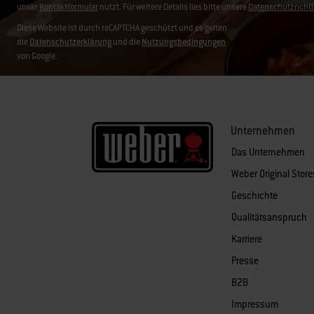
unser
Kontaktformular
nutzt. Für weitere Details lies bitte unsere
Datenschutzrichtl
Diese Website ist durch reCAPTCHA geschützt und es gelten
die
Datenschutzerklärung
und die
Nutzungsbedingungen
von Google.
Unternehmen
Das Unternehmen
Weber Original Stor
Geschichte
Qualitätsanspruch
Karriere
Presse
B2B
Impressum