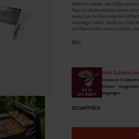
der
Brötchen toasten, das Grillgut warm
Bewertung.
Plancha mit dem Warmhalterost mit zw
Read
einfach an der Rückseite der Grillflä
a
Review.
vielseitiges Grillen. Senke den Rost 
Link
um Pfannkuchen warm zu halten, währ
auf
oder saftigere Speisen wie Bratreis od
derselben
Oberfläche des Rosts warm.
Seite.
Mehr
• Passend für Weber® SLATE Premiu
• Verstellbarer Rost mit zwei Höhene
• Lässt sich mühelos absenken oder
• Erhöhte Ränder für besseren Halt de
Mehr Zubehör, me
• Schmale Schlitze verhindern das H
Sichere dir 5 % Rabatt 
Einkauf – ausgenomme
abgezogen.
GESAMTPREIS