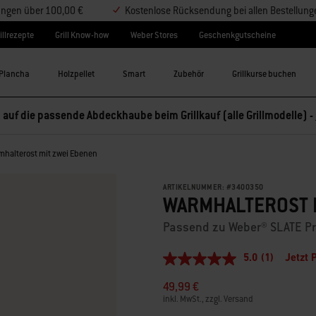
lungen über 100,00 €
Kostenlose Rücksendung bei allen Bestellung
illrezepte
Grill Know-how
Weber Stores
Geschenkgutscheine
Plancha
Holzpellet
Smart
Zubehör
Grillkurse buchen
 auf die passende Abdeckhaube beim Grillkauf (alle Grillmodelle) -
mhalterost mit zwei Ebenen
ARTIKELNUMMER:
#
3400350
WARMHALTEROST 
Passend zu Weber® SLATE P
5.0
(1)
Jetzt 
5.0
von
49,99 €
5
Sternen,
inkl. MwSt., zzgl. Versand
Durchschnittswert