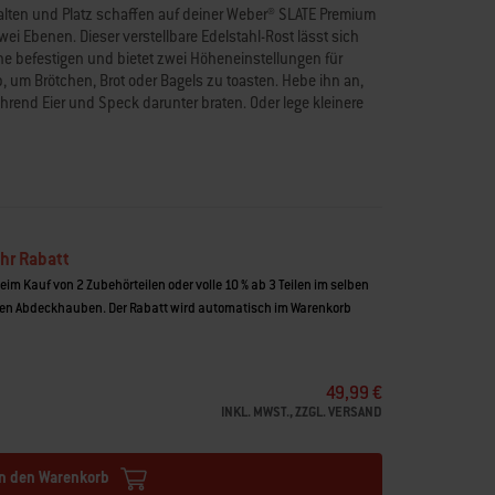
halten und Platz schaffen auf deiner Weber® SLATE Premium
ei Ebenen. Dieser verstellbare Edelstahl-Rost lässt sich
che befestigen und bietet zwei Höheneinstellungen für
ab, um Brötchen, Brot oder Bagels zu toasten. Hebe ihn an,
end Eier und Speck darunter braten. Oder lege kleinere
er Fajitas in eine Schale und halte sie auf der großen
m Planchas 76 cm
instellungen
 anheben, um Speisen zu rösten oder warmzuhalten
s Grillguts
hr Rabatt
indurchfallen von Speisen
beim Kauf von 2 Zubehörteilen oder volle 10 % ab 3 Teilen im selben
n Abdeckhauben. Der Rabatt wird automatisch im Warenkorb
49,99 €
INKL. MWST., ZZGL. VERSAND
In den Warenkorb