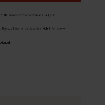
rt 100€, ansonsten Standardversand für 4,95€
31,5kg ca. 1-2 Wochen per Spedition
(
Mehr Informationen
)
ationen
)