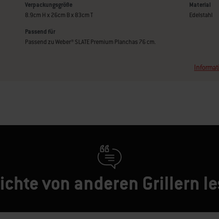
Verpackungsgröße
Material
8.9cm H x 26cm B x 83cm T
Edelstahl
Passend für
Passend zu Weber® SLATE Premium Planchas 76 cm.
Informat
ichte von anderen Grillern l