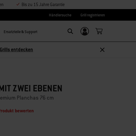
en
Bis zu 15 Jahre Garantie
Händlersuche
Grill registrieren
Ersatzteile & Support
Einloggen/
Search
Weber-ID
Grills entdecken
MIT ZWEI EBENEN
remium Planchas 76 cm
Produkt bewerten