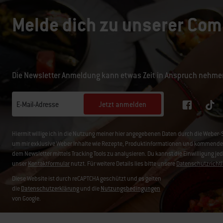
Melde dich zu unserer Com
Die Newsletter Anmeldung kann etwas Zeit in Anspruch nehme
Jetzt anmelden
E-Mail-Adresse
Hiermit willige ich in die Nutzung meiner hier angegebenen Daten durch die Web
um mir exklusive Weber Inhalte wie Rezepte, Produktinformationen und kommende 
dem Newsletter mittels Tracking Tools zu analysieren. Du kannst die Einwilligung je
unser
Kontaktformular
nutzt. Für weitere Details lies bitte unsere
Datenschutzrichtl
Diese Website ist durch reCAPTCHA geschützt und es gelten
die
Datenschutzerklärung
und die
Nutzungsbedingungen
von Google.