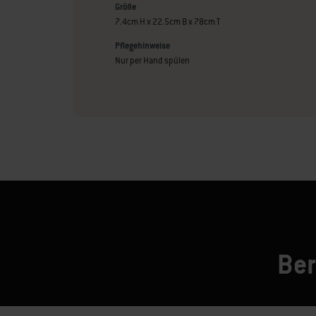
Größe
7.4cm H x 22.5cm B x 78cm T
Pflegehinweise
Nur per Hand spülen
Ber