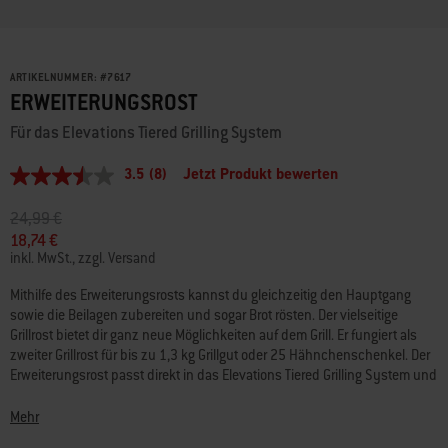
ARTIKELNUMMER:
#
7617
ERWEITERUNGSROST
Für das Elevations Tiered Grilling System
3.5
(8)
Jetzt Produkt bewerten
3.5
von
5
Preis reduziert von
auf
24,99 €
Sternen,
18,74 €
Durchschnittswert
inkl. MwSt., zzgl. Versand
der
Bewertung.
Read
Mithilfe des Erweiterungsrosts kannst du gleichzeitig den Hauptgang
8
sowie die Beilagen zubereiten und sogar Brot rösten. Der vielseitige
Reviews.
Grillrost bietet dir ganz neue Möglichkeiten auf dem Grill. Er fungiert als
Link
zweiter Grillrost für bis zu 1,3 kg Grillgut oder 25 Hähnchenschenkel. Der
auf
derselben
Erweiterungsrost passt direkt in das Elevations Tiered Grilling System und
Seite.
schafft so zusätzlichen Platz auf deinem Grill.
Mehr