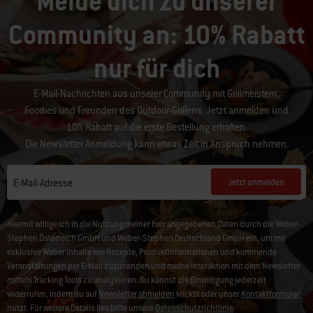
Melde dich zu unserer
Community an: 10% Rabatt
nur für dich
E-Mail-Nachrichten aus unserer Community mit Grillmeistern,
Foodies und Freunden des Outdoor-Grillens. Jetzt anmelden und
10% Rabatt auf die erste Bestellung erhalten.
Die Newsletter Anmeldung kann etwas Zeit in Anspruch nehmen.
Jetzt anmelden
E-Mail-Adresse
Hiermit willige ich in die Nutzung meiner hier angegebenen Daten durch die Weber-
Stephen Österreich GmbH und Weber-Stephen Deutschland GmbH ein, um mir
exklusive Weber Inhalte wie Rezepte, Produktinformationen und kommende
Veranstaltungen per E-Mail zuzusenden und meine Interaktion mit dem Newsletter
mittels Tracking Tools zu analysieren. Du kannst die Einwilligung jederzeit
widerrufen, indem du auf
Newsletter abmelden
klickst oder unser
Kontaktformular
nutzt. Für weitere Details lies bitte unsere
Datenschutzrichtlinie
.