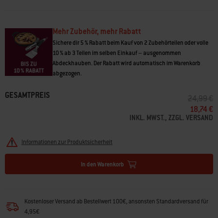
Mehr Zubehör, mehr Rabatt
Sichere dir 5 % Rabatt beim Kauf von 2 Zubehörteilen oder volle
10 % ab 3 Teilen im selben Einkauf – ausgenommen
Abdeckhauben. Der Rabatt wird automatisch im Warenkorb
abgezogen.
GESAMTPREIS
PREIS RE
A
24,99 €
18,74 €
INKL. MWST., ZZGL. VERSAND
Informationen zur Produktsicherheit
In den Warenkorb
Kostenloser Versand ab Bestellwert 100€, ansonsten Standardversand für
4,95€