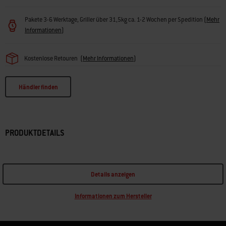
Pakete 3-6 Werktage, Griller über 31,5kg ca. 1-2 Wochen per Spedition
(
Mehr
Informationen
)
Kostenlose Retouren
(
Mehr Informationen
)
Händler finden
PRODUKTDETAILS
Details anzeigen
Informationen zum Hersteller