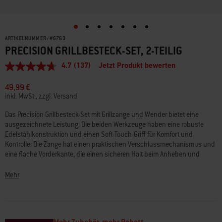
ARTIKELNUMMER:
#
6763
PRECISION GRILLBESTECK-SET, 2-TEILIG
4.7
(137)
Jetzt Produkt bewerten
4.7
von
5
49,99 €
Sternen,
inkl. MwSt., zzgl. Versand
Durchschnittswert
der
Das Precision Grillbesteck-Set mit Grillzange und Wender bietet eine
Bewertung.
ausgezeichnete Leistung. Die beiden Werkzeuge haben eine robuste
Read
137
Edelstahlkonstruktion und einen Soft-Touch-Griff für Komfort und
Reviews.
Kontrolle. Die Zange hat einen praktischen Verschlussmechanismus und
Link
eine flache Vorderkante, die einen sicheren Halt beim Anheben und
auf
Wenden von fragilem Grillgut bietet. Der Wender hat eine 3-seitig
derselben
Seite.
abgeschrägte Kante, um einfach unter das Grillgut zu gleiten. Beide
Mehr
Werkzeuge sind spülmaschinenfest für eine einfache Reinigung.
• Enthält Precision Grillzange und Wender
• Für präzise Kontrolle und bessere Handhabung des Grillguts