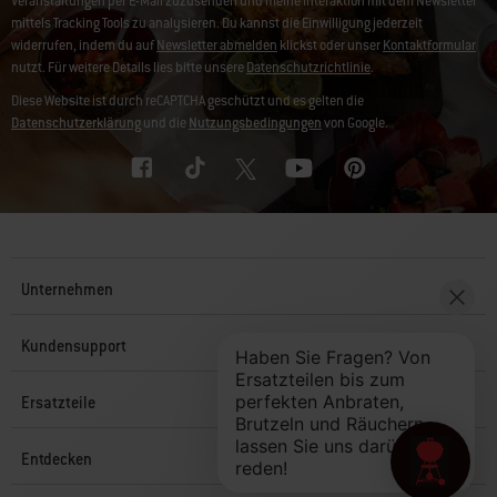
Veranstaltungen per E-Mail zuzusenden und meine Interaktion mit dem Newsletter
mittels Tracking Tools zu analysieren. Du kannst die Einwilligung jederzeit
widerrufen, indem du auf
Newsletter abmelden
klickst oder unser
Kontaktformular
nutzt. Für weitere Details lies bitte unsere
Datenschutzrichtlinie
.
Diese Website ist durch reCAPTCHA geschützt und es gelten die
Datenschutzerklärung
und die
Nutzungsbedingungen
von Google.
Unternehmen
Kundensupport
Ersatzteile
Entdecken