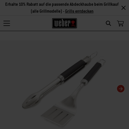
Erhalte 10% Rabatt auf die passende Abdeckhaube beim Grillkauf
(alle Grillmodelle) -
Grills entdecken
Search
Changing this current slide of this carousel will change the current slide of t