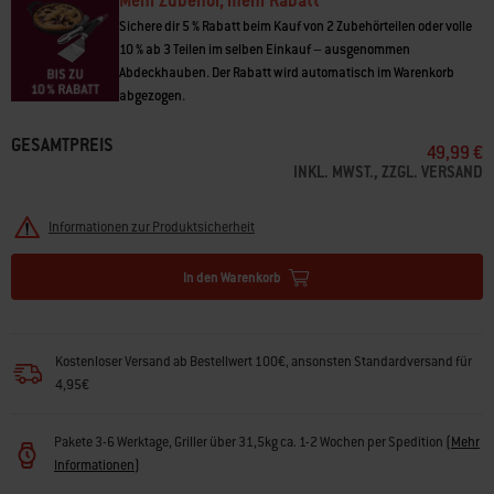
Mehr Zubehör, mehr Rabatt
• 3-seitig abgeschrägte Kante für einfaches und präzises Wenden
• Praktischer Zangenverschluss für einfache Verwendung und kompakte
Sichere dir 5 % Rabatt beim Kauf von 2 Zubehörteilen oder volle
Aufbewahrung
10 % ab 3 Teilen im selben Einkauf – ausgenommen
• Robuste Edelstahlkonstruktion
Abdeckhauben. Der Rabatt wird automatisch im Warenkorb
• Soft-Touch-Griff für einen rutschfesten Halt
abgezogen.
• Spülmaschinenfest
GESAMTPREIS
49,99 €
INKL. MWST., ZZGL. VERSAND
Informationen zur Produktsicherheit
In den Warenkorb
Kostenloser Versand ab Bestellwert 100€, ansonsten Standardversand für
4,95€
Pakete 3-6 Werktage, Griller über 31,5kg ca. 1-2 Wochen per Spedition
(
Mehr
Informationen
)