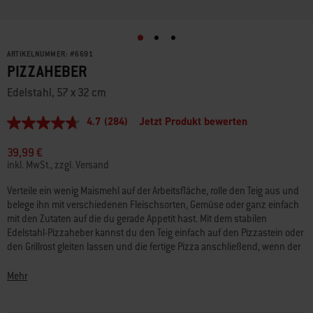
ARTIKELNUMMER:
#
6691
PIZZAHEBER
Edelstahl, 57 x 32 cm
4.7
(284)
Jetzt Produkt bewerten
4.7
von
5
39,99 €
Sternen,
inkl. MwSt., zzgl. Versand
Durchschnittswert
der
Verteile ein wenig Maismehl auf der Arbeitsfläche, rolle den Teig aus und
Bewertung.
belege ihn mit verschiedenen Fleischsorten, Gemüse oder ganz einfach
Read
284
mit den Zutaten auf die du gerade Appetit hast. Mit dem stabilen
Reviews.
Edelstahl-Pizzaheber kannst du den Teig einfach auf den Pizzastein oder
Link
den Grillrost gleiten lassen und die fertige Pizza anschließend, wenn der
auf
Rand goldbraun und der Käse geschmolzen ist, wieder vom Grill nehmen.
derselben
Seite.
Mehr
An alle Pizza-Liebhaber da draußen: Holt euch das perfekte Werkzeug,
das ihr bequem unter den Pizzaboden schieben und mit dem ihr