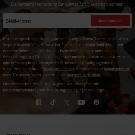
Die Newsletter Anmeldung kann etwas Zeit in Anspruch nehmen.
Jetzt anmelden
E-Mail-Adresse
Hiermit willige ich in die Nutzung meiner hier angegebenen Daten durch die Weber-
Stephen Österreich GmbH und Weber-Stephen Deutschland GmbH ein, um mir
exklusive Weber Inhalte wie Rezepte, Produktinformationen und kommende
Veranstaltungen per E-Mail zuzusenden und meine Interaktion mit dem Newsletter
mittels Tracking Tools zu analysieren. Du kannst die Einwilligung jederzeit
widerrufen, indem du auf
Newsletter abmelden
klickst oder unser
Kontaktformular
nutzt. Für weitere Details lies bitte unsere
Datenschutzrichtlinie
.
Diese Website ist durch reCAPTCHA geschützt und es gelten die
Datenschutzerklärung
und die
Nutzungsbedingungen
von Google.