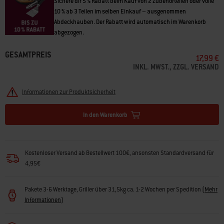
Sichere dir 5 % Rabatt beim Kauf von 2 Zubehörteilen oder volle
10 % ab 3 Teilen im selben Einkauf – ausgenommen
Abdeckhauben. Der Rabatt wird automatisch im Warenkorb
abgezogen.
GESAMTPREIS
17,99 €
INKL. MWST., ZZGL. VERSAND
Informationen zur Produktsicherheit
In den Warenkorb
Kostenloser Versand ab Bestellwert 100€, ansonsten Standardversand für
4,95€
Pakete 3-6 Werktage, Griller über 31,5kg ca. 1-2 Wochen per Spedition
(
Mehr
Informationen
)