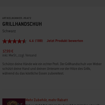
ARTIKELNUMMER:
#
6472
GRILLHANDSCHUH
Schwarz
4.6
(188)
Jetzt Produkt bewerten
4.6
von
5
17,99 €
Sternen,
inkl. MwSt., zzgl. Versand
Durchschnittswert
der
Schütze deine Hände wie ein echter Profi. Der Grillhandschuh von Weber
Bewertung.
schützt deine Hand und deinen Unterarm vor der Hitze des Grills,
Read
188
während du das köstliche Essen zubereitest.
Reviews.
Link
auf
derselben
Seite.
Mehr Zubehör, mehr Rabatt