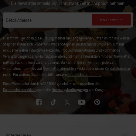
Die Newsletter Anmeldung kann etwas Zeit in Anspruch nehmen.
Jetzt anmelden
E-Mail-Adresse
Hiermit willige ich in die Nutzung meiner hier angegebenen Daten durch die Weber-
Stephen Österreich GmbH und Weber-Stephen Deutschland GmbH ein, um mir
exklusive Weber Inhalte wie Rezepte, Produktinformationen und kommende
Veranstaltungen per E-Mail zuzusenden und meine Interaktion mit dem Newsletter
mittels Tracking Tools zu analysieren. Du kannst die Einwilligung jederzeit
widerrufen, indem du auf
Newsletter abmelden
klickst oder unser
Kontaktformular
nutzt. Für weitere Details lies bitte unsere
Datenschutzrichtlinie
.
Diese Website ist durch reCAPTCHA geschützt und es gelten die
Datenschutzerklärung
und die
Nutzungsbedingungen
von Google.
Unternehmen