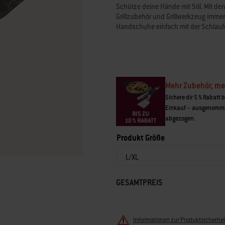
der
Schütze deine Hände mit Stil. Mit d
Bewertung.
Grillzubehör und Grillwerkzeug immer 
Read
Handschuhe einfach mit der Schlauf
223
Reviews.
Link
auf
derselben
Seite.
Mehr Zubehör, me
Sichere dir 5 % Rabatt 
Einkauf – ausgenomme
abgezogen.
Produkt Größe
GESAMTPREIS
Informationen zur Produktsicherhei