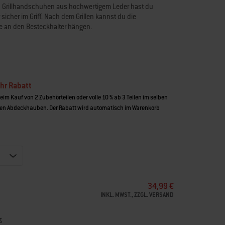
en Grillhandschuhen aus hochwertigem Leder hast du
sicher im Griff. Nach dem Grillen kannst du die
e an den Besteckhalter hängen.
hr Rabatt
beim Kauf von 2 Zubehörteilen oder volle 10 % ab 3 Teilen im selben
n Abdeckhauben. Der Rabatt wird automatisch im Warenkorb
34,99 €
INKL. MWST., ZZGL. VERSAND
t