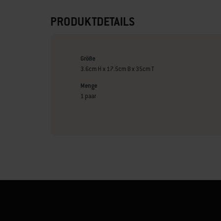
PRODUKTDETAILS
Größe
3.6cm H x 17.5cm B x 35cm T
Menge
1 paar