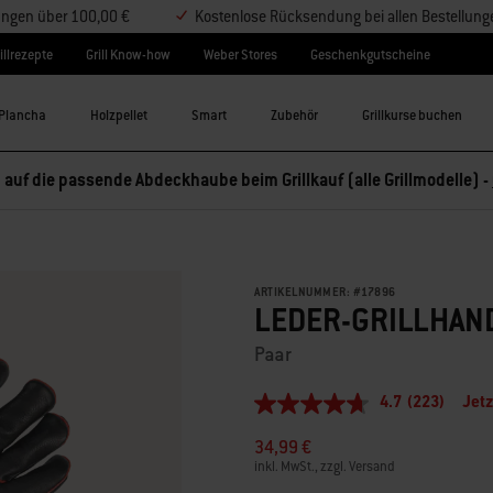
lungen über 100,00 €
Kostenlose Rücksendung bei allen Bestellung
illrezepte
Grill Know-how
Weber Stores
Geschenkgutscheine
Plancha
Holzpellet
Smart
Zubehör
Grillkurse buchen
 auf die passende Abdeckhaube beim Grillkauf (alle Grillmodelle) -
ARTIKELNUMMER:
#
17896
LEDER-GRILLHAN
Paar
4.7
(223)
Jetz
4.7
von
34,99 €
5
Sternen,
inkl. MwSt., zzgl. Versand
Durchschnittswert