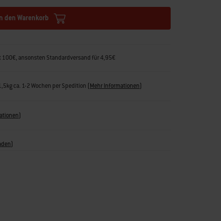
In den Warenkorb
rt 100€, ansonsten Standardversand für 4,95€
31,5kg ca. 1-2 Wochen per Spedition
(
Mehr Informationen
)
ationen
)
aden
)