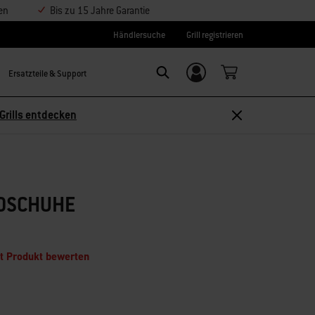
en
Bis zu 15 Jahre Garantie
Händlersuche
Grill registrieren
Ersatzteile & Support
Einloggen/
Search
Weber-ID
Grills entdecken
DSCHUHE
t Produkt bewerten