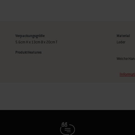
Verpackungsgröße
Material
5.6cm H x 13cm B x 20cm T
Leder
Produktfeatures
Weiche Han
Informat