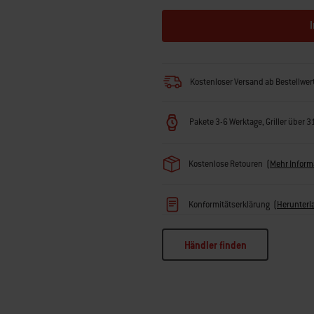
Kostenloser Versand ab Bestellwe
Pakete 3-6 Werktage, Griller über 
Kostenlose Retouren
(
Mehr Inform
Konformitätserklärung
(
Herunterl
Händler finden