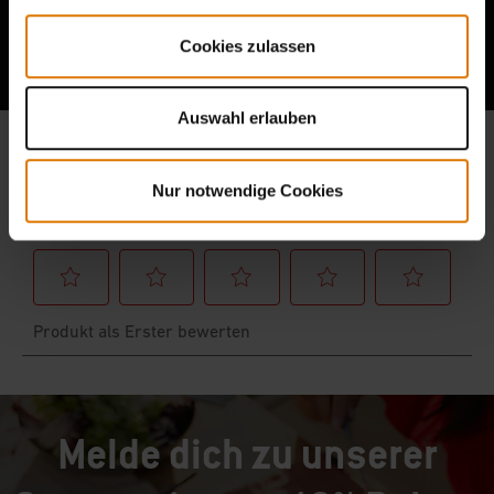
Berichte von anderen Grillern lesen
Cookies zulassen
Auswahl erlauben
Nur notwendige Cookies
Melde dich zu unserer