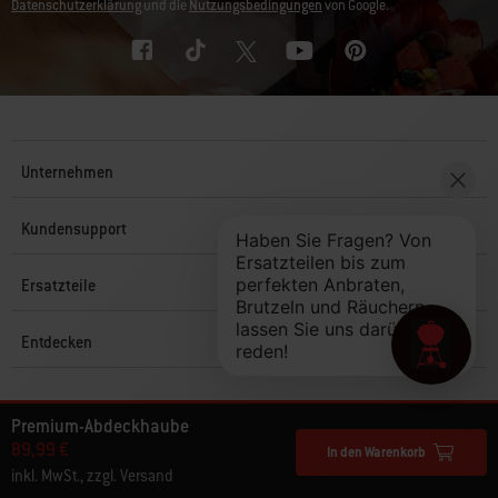
Datenschutzerklärung
und die
Nutzungsbedingungen
von Google.
Unternehmen
Kundensupport
Ersatzteile
Entdecken
© 2025 Weber. Alle Rechte vorbehalten.
Premium-Abdeckhaube
89,99 €
In den Warenkorb
inkl. MwSt., zzgl. Versand