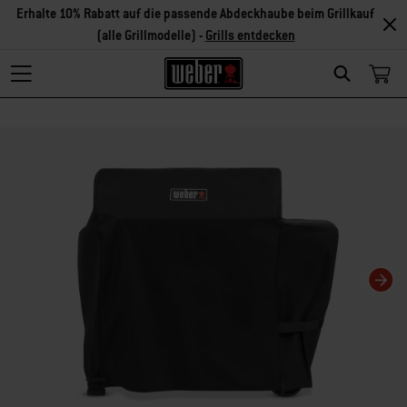
Erhalte 10% Rabatt auf die passende Abdeckhaube beim Grillkauf
(alle Grillmodelle) -
Grills entdecken
Search
Changing this current slide of this carousel will change the current slide of t