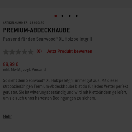
ARTIKELNUMMER:
#
3400170
PREMIUM-ABDECKHAUBE
Passend für den Searwood® XL Holzpelletgrill
(0)
Jetzt Produkt bewerten
Kein
Beurteilungswert
Link
89,99 €
auf
inkl. MwSt., zzgl. Versand
derselben
Seite.
So sieht dein Searwood® XL Holzpelletgrill immer gut aus. Mit dieser
strapazierfähigen Premium-Abdeckhaube bist du für jedes Wetter perfekt
gerüstet. Sie ist witterungsbeständig und wird mit Klettbändern geliefert,
um sie auch unter härtesten Bedingungen zu sichern.
• Wetterfester Stoff schützt deinen Grill vor den Elementen
• Hergestellt aus langlebigem Material
Mehr
• Das leichte Design vereinfacht das Abdecken und Aufdecken
• Kompatibel mit dem Searwood® XL Holzpelletgrill