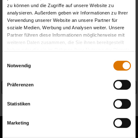
zu können und die Zugriffe auf unsere Website zu
analysieren. Außerdem geben wir Informationen zu Ihrer
Kostenlose Retouren
(
Mehr Informationen
)
Verwendung unserer Website an unsere Partner für
soziale Medien, Werbung und Analysen weiter. Unsere
Händler finden
Partner führen diese Informationen möglicherweise mit
weiteren Daten zusammen, die Sie ihnen bereitgestellt
haben oder die sie im Rahmen Ihrer Nutzung der Dienste
gesammelt haben.
Einwilligungsauswahl
PRODUKTDETAILS
Notwendig
Präferenzen
Details anzeigen
Informationen zum Hersteller
Statistiken
Marketing