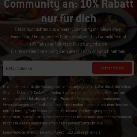
Community an: 10% Rabatt
nur für dich
E-Mail-Nachrichten aus unserer Community mit Grillmeistern,
Foodies und Freunden des Outdoor-Grillens. Jetzt anmelden und
10% Rabatt auf die erste Bestellung erhalten.
Die Newsletter Anmeldung kann etwas Zeit in Anspruch nehmen.
Jetzt anmelden
E-Mail-Adresse
Hiermit willige ich in die Nutzung meiner hier angegebenen Daten durch die Weber-
Stephen Österreich GmbH und Weber-Stephen Deutschland GmbH ein, um mir
exklusive Weber Inhalte wie Rezepte, Produktinformationen und kommende
Veranstaltungen per E-Mail zuzusenden und meine Interaktion mit dem Newsletter
mittels Tracking Tools zu analysieren. Du kannst die Einwilligung jederzeit
widerrufen, indem du auf
Newsletter abmelden
klickst oder unser
Kontaktformular
nutzt. Für weitere Details lies bitte unsere
Datenschutzrichtlinie
.
Diese Website ist durch reCAPTCHA geschützt und es gelten die