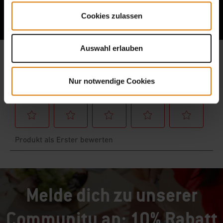
Berichte von anderen Grillern lesen
Cookies zulassen
Auswahl erlauben
Nur notwendige Cookies
Melde dich zu unserer
Community an: 10% Rabatt