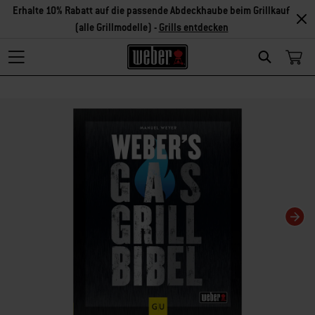
Erhalte 10% Rabatt auf die passende Abdeckhaube beim Grillkauf
(alle Grillmodelle) -
Grills entdecken
Search
Changing this current slide of this carousel will change the current slide of t