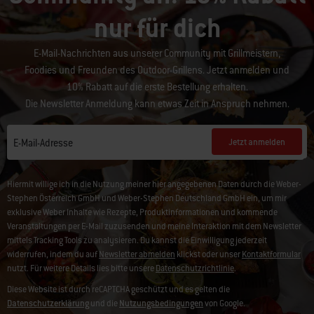
nur für dich
E-Mail-Nachrichten aus unserer Community mit Grillmeistern,
Foodies und Freunden des Outdoor-Grillens. Jetzt anmelden und
10% Rabatt auf die erste Bestellung erhalten.
Die Newsletter Anmeldung kann etwas Zeit in Anspruch nehmen.
Jetzt anmelden
E-Mail-Adresse
Hiermit willige ich in die Nutzung meiner hier angegebenen Daten durch die Weber-
Stephen Österreich GmbH und Weber-Stephen Deutschland GmbH ein, um mir
exklusive Weber Inhalte wie Rezepte, Produktinformationen und kommende
Veranstaltungen per E-Mail zuzusenden und meine Interaktion mit dem Newsletter
mittels Tracking Tools zu analysieren. Du kannst die Einwilligung jederzeit
widerrufen, indem du auf
Newsletter abmelden
klickst oder unser
Kontaktformular
nutzt. Für weitere Details lies bitte unsere
Datenschutzrichtlinie
.
Diese Website ist durch reCAPTCHA geschützt und es gelten die
Datenschutzerklärung
und die
Nutzungsbedingungen
von Google.