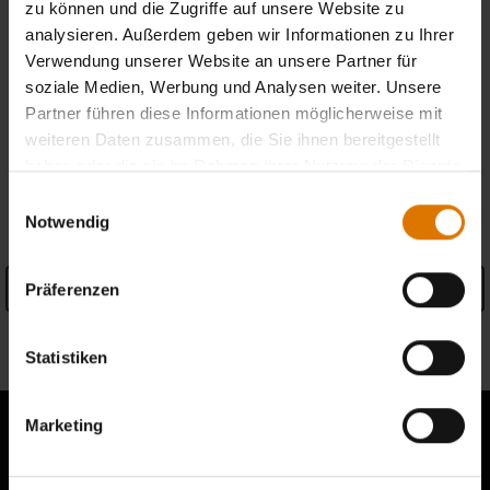
zu können und die Zugriffe auf unsere Website zu
analysieren. Außerdem geben wir Informationen zu Ihrer
Kostenlose Retouren
(
Mehr Informationen
)
Verwendung unserer Website an unsere Partner für
soziale Medien, Werbung und Analysen weiter. Unsere
Händler finden
Partner führen diese Informationen möglicherweise mit
weiteren Daten zusammen, die Sie ihnen bereitgestellt
haben oder die sie im Rahmen Ihrer Nutzung der Dienste
gesammelt haben.
PRODUKTDETAILS
Einwilligungsauswahl
Notwendig
Präferenzen
Details anzeigen
Informationen zum Hersteller
Statistiken
Marketing