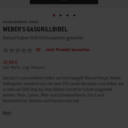
ARTIKELNUMMER:
#
18197
WEBER'S GASGRILLBIBEL
Darauf haben Grill-Enthusiasten gewartet
(0)
Jetzt Produkt bewerten
Kein
Beurteilungswert
Link
32,90 €
auf
inkl. MwSt., zzgl. Versand
derselben
Seite.
Das Buch zum perfekten Grillen auf dem Gasgrill! Manuel Weyer, Weber-
Grillexperte, verwöhnt uns mit über 250 neuen Rezepten zum Grillen, die
in mehr als 500 Step-by-Step-Bildern Schritt für Schritt dargestellt
werden: Rind-, Lamm-, Wild- und Schweinefleisch, Fisch und
Meeresfrüchte, Gemüse und Früchte vom Grill.
Grundtechniken rund ums Gasgrillen werden in Text und vielen Bildern
Mehr
genau beschrieben und lassen Grillen zu einem kulinarischen
Hochgenuss werden. Sonderseiten mit Know-how zum sicheren