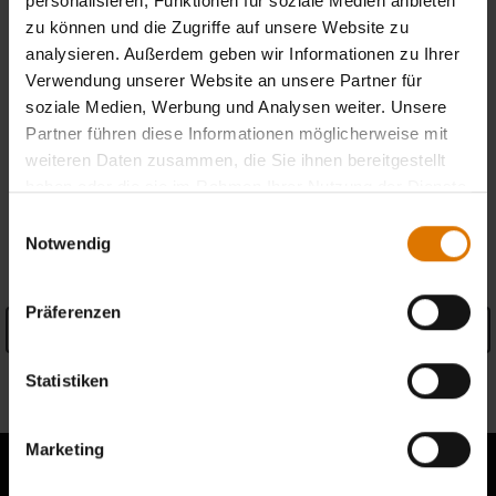
personalisieren, Funktionen für soziale Medien anbieten
Informationen
)
zu können und die Zugriffe auf unsere Website zu
analysieren. Außerdem geben wir Informationen zu Ihrer
Kostenlose Retouren
(
Mehr Informationen
)
Verwendung unserer Website an unsere Partner für
soziale Medien, Werbung und Analysen weiter. Unsere
Partner führen diese Informationen möglicherweise mit
Händler finden
weiteren Daten zusammen, die Sie ihnen bereitgestellt
haben oder die sie im Rahmen Ihrer Nutzung der Dienste
gesammelt haben.
Einwilligungsauswahl
PRODUKTDETAILS
Notwendig
Präferenzen
Details anzeigen
Informationen zum Hersteller
Statistiken
Marketing