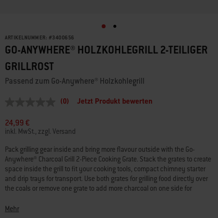
ARTIKELNUMMER:
#
3400656
GO-ANYWHERE® HOLZKOHLEGRILL 2-TEILIGER
GRILLROST
Passend zum Go-Anywhere® Holzkohlegrill
(0)
Jetzt Produkt bewerten
Kein
Beurteilungswert
Link
24,99 €
auf
inkl. MwSt., zzgl. Versand
derselben
Seite.
Pack grilling gear inside and bring more flavour outside with the Go-
Anywhere® Charcoal Grill 2-Piece Cooking Grate. Stack the grates to create
space inside the grill to fit your cooking tools, compact chimney starter
and drip trays for transport. Use both grates for grilling food directly over
the coals or remove one grate to add more charcoal on one side for
indirect cooking of ribs, whole chicken or a small roast. • Works with Go-
Anywhere® Charcoal Grill • Store grilling gear inside and cook more food
Mehr
outside • 2-piece grate for gear storage and adding more charcoal •