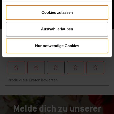
Berichte von anderen Grillern lesen
Cookies zulassen
Auswahl erlauben
Nur notwendige Cookies
Melde dich zu unserer