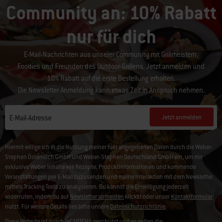
Community an: 10% Rabatt
nur für dich
E-Mail-Nachrichten aus unserer Community mit Grillmeistern,
Foodies und Freunden des Outdoor-Grillens. Jetzt anmelden und
10% Rabatt auf die erste Bestellung erhalten.
Die Newsletter Anmeldung kann etwas Zeit in Anspruch nehmen.
Jetzt anmelden
E-Mail-Adresse
Hiermit willige ich in die Nutzung meiner hier angegebenen Daten durch die Weber-
Stephen Österreich GmbH und Weber-Stephen Deutschland GmbH ein, um mir
exklusive Weber Inhalte wie Rezepte, Produktinformationen und kommende
Veranstaltungen per E-Mail zuzusenden und meine Interaktion mit dem Newsletter
mittels Tracking Tools zu analysieren. Du kannst die Einwilligung jederzeit
widerrufen, indem du auf
Newsletter abmelden
klickst oder unser
Kontaktformular
nutzt. Für weitere Details lies bitte unsere
Datenschutzrichtlinie
.
Diese Website ist durch reCAPTCHA geschützt und es gelten die