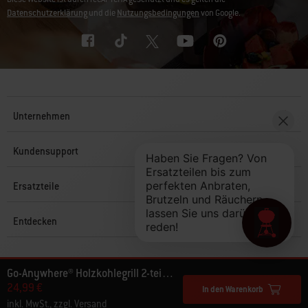
Datenschutzerklärung
und die
Nutzungsbedingungen
von Google.
Unternehmen
Kundensupport
Ersatzteile
Entdecken
© 2025 Weber. Alle Rechte vorbehalten.
Go-Anywhere® Holzkohlegrill 2-teiliger Grillrost
24,99 €
In den Warenkorb
inkl. MwSt., zzgl. Versand