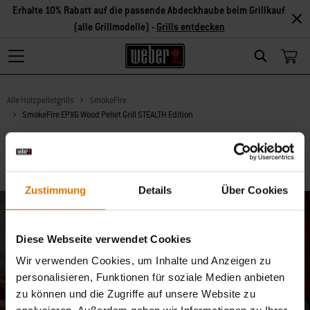
Erhalte 10% Rabatt auf die passende Abdeckhaube beim Grillkauf
(alle Grillmodelle) -
Grills entdecken
Search
Alle Holzpelletgrills
SmokeFire
SmokeFire EPX6 Wood Pellet Grill STEALTH Edition
Zustimmung
Details
Über Cookies
Melde dich zu unserer
Diese Webseite verwendet Cookies
Community an: 10% Rabatt
Wir verwenden Cookies, um Inhalte und Anzeigen zu
personalisieren, Funktionen für soziale Medien anbieten
nur für dich
zu können und die Zugriffe auf unsere Website zu