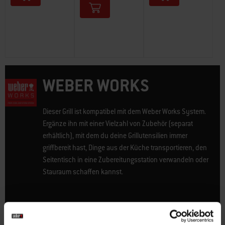
WEBER WORKS
Dieser Grill ist kompatibel mit dem Weber Works System.
Ergänze ihn mit einer Vielzahl von Zubehör (separat
erhältlich), mit dem du deine Grillutensilien immer
griffbereit hast, Dinge aus der Küche transportieren, den
Seitentisch in eine Zubereitungsstation verwandeln oder
Stauraum schaffen kannst.