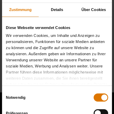
Zustimmung
Details
Über Cookies
Diese Webseite verwendet Cookies
Wir verwenden Cookies, um Inhalte und Anzeigen zu
personalisieren, Funktionen für soziale Medien anbieten
zu können und die Zugriffe auf unsere Website zu
analysieren. Außerdem geben wir Informationen zu Ihrer
Verwendung unserer Website an unsere Partner für
Weber Works
Weber Works Outdoor-
Transportbehälter mit
soziale Medien, Werbung und Analysen weiter. Unsere
Aufbewahrungsbox
Deckel
Partner führen diese Informationen möglicherweise mit
49,99 €
49,99 €
weiteren Daten zusammen, die Sie ihnen bereitgestellt
haben oder die sie im Rahmen Ihrer Nutzung der Dienste
gesammelt haben.
Einwilligungsauswahl
Notwendig
Präferenzen