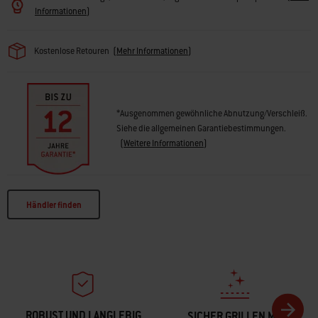
• Plancha-Einsatz (separat erhältlich) passt in den Grill
Informationen
)
Kostenlose Retouren
(
Mehr Informationen
)
*Ausgenommen gewöhnliche Abnutzung/Verschleiß.
Siehe die allgemeinen Garantiebestimmungen.
(
Weitere Informationen
)
Händler finden
ROBUST UND LANGLEBIG
SICHER GRILLEN MIT