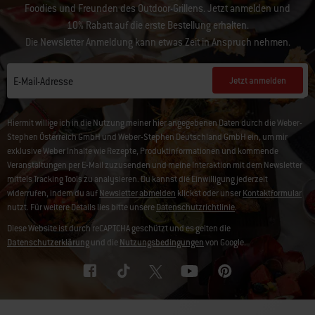
Foodies und Freunden des Outdoor-Grillens. Jetzt anmelden und
10% Rabatt auf die erste Bestellung erhalten.
Die Newsletter Anmeldung kann etwas Zeit in Anspruch nehmen.
Jetzt anmelden
E-Mail-Adresse
Hiermit willige ich in die Nutzung meiner hier angegebenen Daten durch die Weber-
Stephen Österreich GmbH und Weber-Stephen Deutschland GmbH ein, um mir
exklusive Weber Inhalte wie Rezepte, Produktinformationen und kommende
Veranstaltungen per E-Mail zuzusenden und meine Interaktion mit dem Newsletter
mittels Tracking Tools zu analysieren. Du kannst die Einwilligung jederzeit
widerrufen, indem du auf
Newsletter abmelden
klickst oder unser
Kontaktformular
nutzt. Für weitere Details lies bitte unsere
Datenschutzrichtlinie
.
Diese Website ist durch reCAPTCHA geschützt und es gelten die
Datenschutzerklärung
und die
Nutzungsbedingungen
von Google.