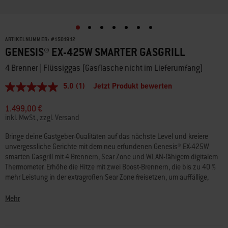
ARTIKELNUMMER:
#
1501912
GENESIS® EX-425W SMARTER GASGRILL
4 Brenner | Flüssiggas (Gasflasche nicht im Lieferumfang)
5.0
(1)
Jetzt Produkt bewerten
5.0
von
5
1.499,00 €
Sternen,
inkl. MwSt., zzgl. Versand
Durchschnittswert
der
Bringe deine Gastgeber-Qualitäten auf das nächste Level und kreiere
Bewertung.
unvergessliche Gerichte mit dem neu erfundenen Genesis® EX-425W
Read
a
smarten Gasgrill mit 4 Brennern, Sear Zone und WLAN-fähigem digitalem
Review.
Thermometer. Erhöhe die Hitze mit zwei Boost-Brennern, die bis zu 40 %
Link
mehr Leistung in der extragroßen Sear Zone freisetzen, um auffällige,
auf
aromatische Grillmuster auf Fleisch, Fisch und Gemüse zu erzielen.
derselben
Seite.
Immer die perfekte Garstufe mit dem WLAN-fähigen digitalen
Mehr
Thermometer, das mit einem kabelgebundenen Temperaturfühler
ausgestattet ist. Verbinde ihn mit der Weber Connect® App zur