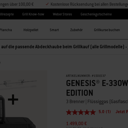
lungen über 100,00 €
Kostenlose Rücksendung bei allen Bestellung
illrezepte
Grill Know-how
Weber Stores
Geschenkgutscheine
Plancha
Holzpellet
Smart
Zubehör
Grillkurse buchen
 auf die passende Abdeckhaube beim Grillkauf (alle Grillmodelle) -
n
ARTIKELNUMMER:
#
1501537
GENESIS® E-330W
EDITION
3 Brenner | Flüssiggas (Gasflas
5.0
(1)
Jetzt 
5.0
von
1.499,00 €
5