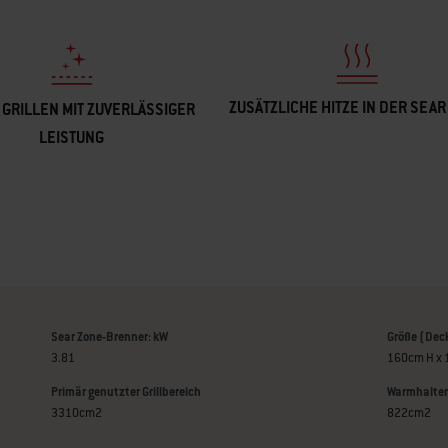
ZUSÄTZLICHE HITZE IN DER SEAR
 GRILLEN MIT ZUVERLÄSSIGER
LEISTUNG
Sear Zone-Brenner: kW
Größe (Deck
3.81
160cm H x 
Primär genutzter Grillbereich
Warmhalter
3310cm2
822cm2