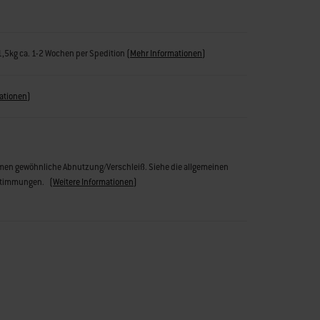
31,5kg ca. 1-2 Wochen per Spedition
(
Mehr Informationen
)
ationen
)
n gewöhnliche Abnutzung/Verschleiß. Siehe die allgemeinen
stimmungen.
(
Weitere Informationen
)