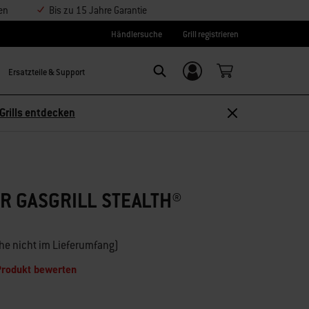
en
Bis zu 15 Jahre Garantie
Händlersuche
Grill registrieren
Ersatzteile & Support
Einloggen/
Search
Weber-ID
Grills entdecken
R GASGRILL STEALTH®
che nicht im Lieferumfang)
Produkt bewerten