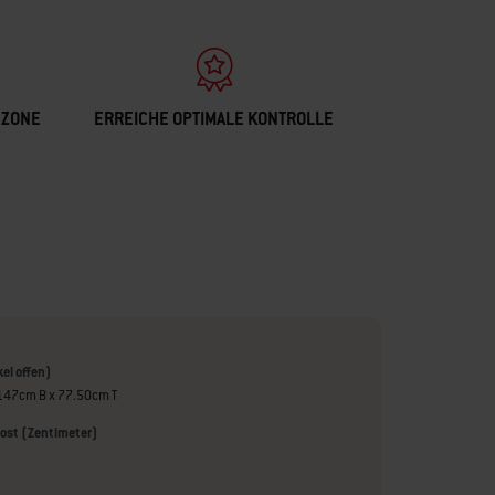
 ZONE
ERREICHE OPTIMALE KONTROLLE
el offen)
147cm B x 77.50cm T
ost (Zentimeter)