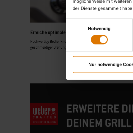
möglicherweise mit weiteren
der Dienste gesammelt habe
Einwilligungsauswahl
Notwendig
Erreiche optimale Kontrolle
Hochwertige Bedienknöpfe sind langlebig und bieten eine präzise S
geschmeidiger Drehung.
Nur notwendige Cook
ERWEITERE DI
DEINEM GRILL