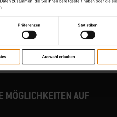
 Daten zusammen, die Sie ihnen bereitgestellt haben oder die s
n.
Präferenzen
Statistiken
Du erwartest mehr Gäste zum Grillabend?
teuerung mit
Mit der extragroßen Sear Zone kannst du mehrere Steaks gleichzeitig gril
ies
Auswahl erlauben
E MÖGLICHKEITEN AUF