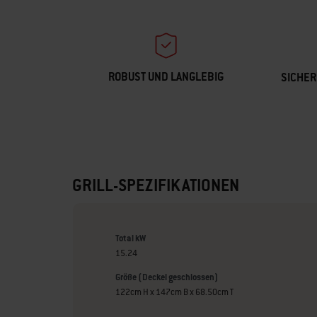
ROBUST UND LANGLEBIG
SICHER
GRILL-SPEZIFIKATIONEN
Total kW
15.24
Größe (Deckel geschlossen)
122cm H x 147cm B x 68.50cm T