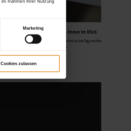
ie im Rahmen Ihrer Nutzung
Marketing
Präzise Grilltemperaturen immer im Blick
len.
Mit dem digitalen Thermometer kannst du bei Tag und Nacht immer die genau
Temperatur direkt am Grill ablesen.
Cookies zulassen