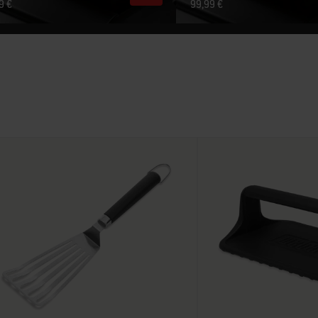
9 €
99,99 €