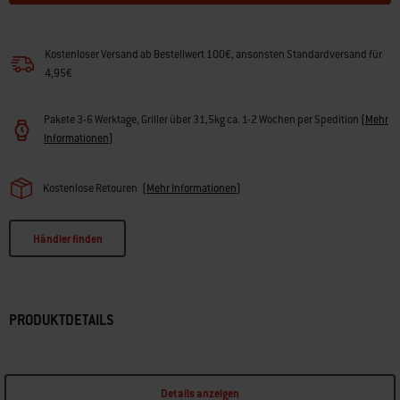
Kostenloser Versand ab Bestellwert 100€, ansonsten Standardversand für
4,95€
Pakete 3-6 Werktage, Griller über 31,5kg ca. 1-2 Wochen per Spedition
(
Mehr
Informationen
)
Kostenlose Retouren
(
Mehr Informationen
)
Händler finden
PRODUKTDETAILS
Details anzeigen