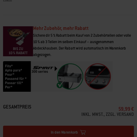
Fragen? Unsere Grillexperten
helfen
dir gern weiter.
Mehr Zubehör, mehr Rabatt
Sichere dir 5 % Rabatt beim Kauf von 2 Zubehörteilen oder volle
10 % ab 3 Teilen im selben Einkauf – ausgenommen
Abdeckhauben. Der Rabatt wird automatisch im Warenkorb
abgezogen.
GESAMTPREIS
59,99 €
INKL. MWST., ZZGL. VERSAND
In den Warenkorb