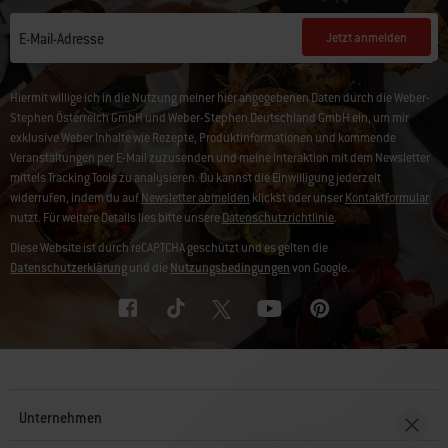
Jetzt anmelden
E-Mail-Adresse
Hiermit willige ich in die Nutzung meiner hier angegebenen Daten durch die Weber-
Stephen Österreich GmbH und Weber-Stephen Deutschland GmbH ein, um mir
exklusive Weber Inhalte wie Rezepte, Produktinformationen und kommende
Veranstaltungen per E-Mail zuzusenden und meine Interaktion mit dem Newsletter
mittels Tracking Tools zu analysieren. Du kannst die Einwilligung jederzeit
widerrufen, indem du auf
Newsletter abmelden
klickst oder unser
Kontaktformular
nutzt. Für weitere Details lies bitte unsere
Datenschutzrichtlinie
.
Diese Website ist durch reCAPTCHA geschützt und es gelten die
Datenschutzerklärung
und die
Nutzungsbedingungen
von Google.
Unternehmen