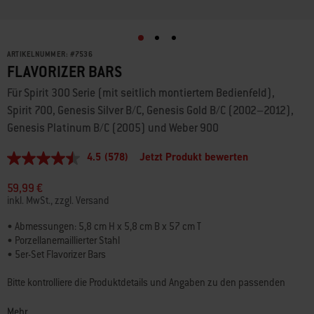
ARTIKELNUMMER:
#
7536
FLAVORIZER BARS
Für Spirit 300 Serie (mit seitlich montiertem Bedienfeld),
Spirit 700, Genesis Silver B/C, Genesis Gold B/C (2002–2012),
Genesis Platinum B/C (2005) und Weber 900
4.5
(578)
Jetzt Produkt bewerten
4.5
von
5
59,99 €
Sternen,
inkl. MwSt., zzgl. Versand
Durchschnittswert
der
• Abmessungen: 5,8 cm H x 5,8 cm B x 57 cm T
Bewertung.
• Porzellanemaillierter Stahl
Read
578
• 5er-Set Flavorizer Bars
Reviews.
Link
Bitte kontrolliere die Produktdetails und Angaben zu den passenden
auf
Grills, um sicherzustellen, dass du das am besten geeignete Teil für
derselben
Seite.
deinen Grill wählst.
Mehr