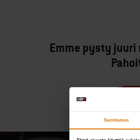
Emme pysty juuri 
Pahoi
Suostumus