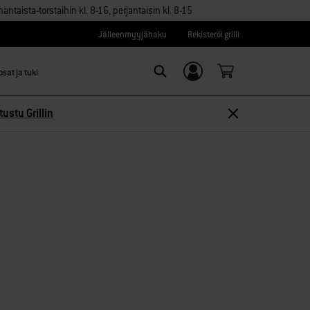
aista-torstaihin kl. 8-16, perjantaisin kl. 8-15
Jälleenmyyjähaku
Rekisteröi grilli
sat ja tuki
Kirjaudu sisään/
Search
Rekisteröidy
tustu Grillin