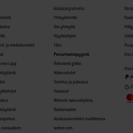
Asiakaspalvelu
Var
beristä
Yhteydenotto
Kaas
tarina
Ota yhteyttä
Hiili
llä
Käyttöohjeet
Sähk
ti- ja mediakontakti
Tilini
Puupe
at
Peruuttamispyyntö
Etsi
nnect app
Rekisteröi grillisi
Maksa
akäytäntö
Maksuehdot
dot
Toimitus ja palautus
äyttöehdot
Varaosat
oitus
Weberin takuuohjelma
akäytäntö
Reklamaatiot
sisopimus
Asiakasarvostelut osoitteessa
 sosiaalisen
weber.com