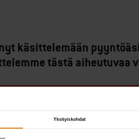
nyt käsittelemään pyyntöäsi 
ttelemme tästä aiheutuvaa v
Jatka ostamista
Yksityiskohdat