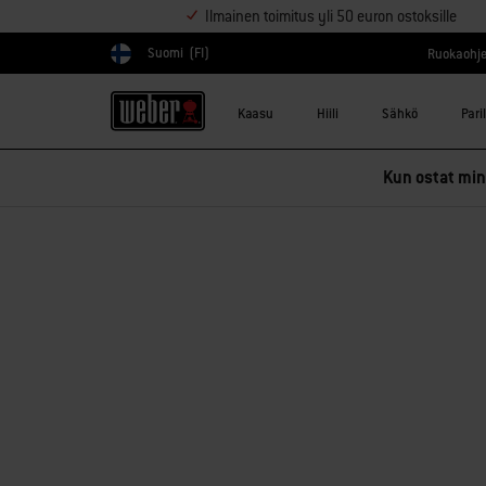
Ilmainen toimitus yli 50 euron ostoksille
Suomi
(FI)
Ruokaohje
Valitse maa
Kaasu
Hiili
Sähkö
Pari
Kun ostat mink
Pahoittelut!