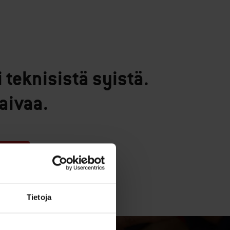
teknisistä syistä.
aivaa.
Tietoja