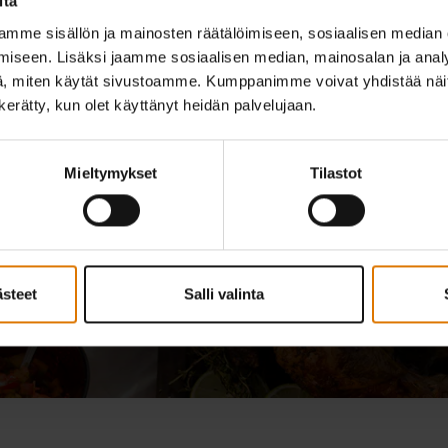
itä
mme sisällön ja mainosten räätälöimiseen, sosiaalisen median
uti 10 % alennuksesta
Lue uutiskir
iseen. Lisäksi jaamme sosiaalisen median, mainosalan ja analy
, miten käytät sivustoamme. Kumppanimme voivat yhdistää näitä t
grillimestare
n kerätty, kun olet käyttänyt heidän palvelujaan.
Rekisteröidy 
Uutiskirje sa
Mieltymykset
Tilastot
le Weberiin liittyvää sähköpostia kuten reseptejä, tuotetietoa,
nin yhteydessä antamiani tietoja ja analysoida vuorovaikutustani
ästeet
Salli valinta
loin tahansa klikkaamalla
peruuta uutiskirjeen tilaus
tai käyttämällä