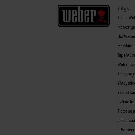
Yritys
Tietoa We
Menestys
Ura Weberi
Markkinoin
Tapahtum
Weber Co
Tietosuoj
Yhteystie
Yleiset k
Evästeilm
Tietosuoj
ja lisens
– Weberin