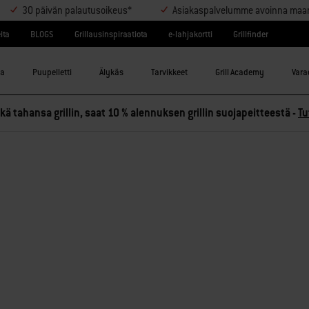
30 päivän palautusoikeus*
Asiakaspalvelumme avoinna maanant
ita
BLOGS
Grillausinspiraatiota
e-lahjakortti
Grillfinder
la
Puupelletti
Älykäs
Tarvikkeet
Grill Academy
Varao
ä tahansa grillin, saat 10 % alennuksen grillin suojapeitteestä -
Tu