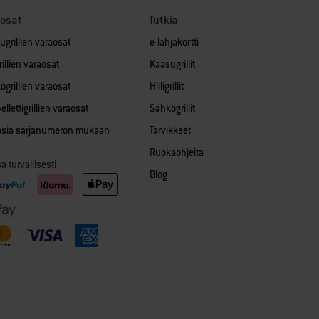
aosat
Tutkia
ugrillien varaosat
e-lahjakortti
grillien varaosat
Kaasugrillit
ögrillien varaosat
Hiiligrillit
llettigrillien varaosat
Sähkögrillit
 osia sarjanumeron mukaan
Tarvikkeet
Ruokaohjeita
 turvallisesti
Blog