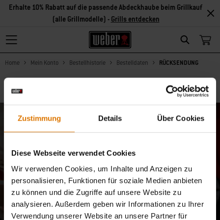
Erhalte 10% Rabatt auf die passende Abdeckhaube beim Grillkauf
(alle Grillmodelle) -
Grills entdecken
Search
Home
Mein Konto
Bestellhistorie
Bestelldaten
RÜCKSENDUNG
Zustimmung
Details
Über Cookies
Melde dich zu unserer
Community an: 10% Rabatt
Diese Webseite verwendet Cookies
Wir verwenden Cookies, um Inhalte und Anzeigen zu
nur für dich
personalisieren, Funktionen für soziale Medien anbieten
zu können und die Zugriffe auf unsere Website zu
E-Mail-Nachrichten aus unserer Community mit Grillmeistern,
analysieren. Außerdem geben wir Informationen zu Ihrer
Foodies und Freunden des Outdoor-Grillens. Jetzt anmelden und
Verwendung unserer Website an unsere Partner für
10% Rabatt auf die erste Bestellung erhalten.