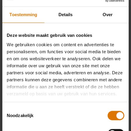
Kies je barbecue
Toestemming
Details
Over
Deze website maakt gebruik van cookies
JOUW KEUZES (1)
We gebruiken cookies om content en advertenties te
personaliseren, om functies voor social media te bieden
TOTAALPRIJS
5.699,00 €
en om ons websiteverkeer te analyseren. Ook delen we
INCL. BTW
informatie over uw gebruik van onze site met onze
partners voor social media, adverteren en analyse. Deze
Niet verkrijgbaar
partners kunnen deze gegevens combineren met andere
op weber.com
informatie die u aan ze heeft verstrekt of die ze hebben
verzameld op basis van uw gebruik van hun services.
Gratis levering
Toestemmingsselectie
Noodzakelijk
BBQ Kitchen will be delivered via carrier within 1-2 weeks
(
More information
)