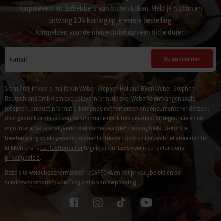
fijnproevers en liefhebbers van buiten koken. Meld je nu aan en
ontvang 10% korting op je eerste bestelling.
Aanmelden voor de nieuwsbrief kan een tijdje duren.
Nu aanmelden
E-mail
Schrijf mij in voor e-mails van Weber-Stephen Holland BV en Weber-Stephen
Deutschland GmbH om exclusieve informatie over Weber te ontvangen zoals
recepten, productinformatie, komende evenementen en consumentenonderzoek
door gebruik te maken van de informatie die ik heb verstrekt bij registratie en om
mijn interactie te analyseren met de nieuwsbrief tracking tools. Je kunt je
toestemming op elk gewenst moment intrekken door op
nieuwsbrief afmelden
te
klikken of ons
contactformulier
te gebruiken. Lees voor meer details ons
privacybeleid
.
Deze site wordt beschermd door reCAPTCHA en het privacybeleid en de
servicevoorwaarden
van Google
zijn van toepassing.