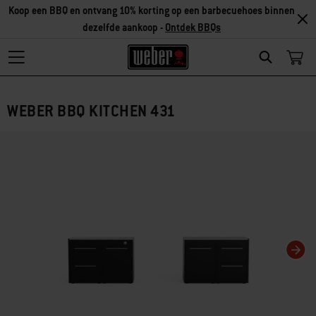
Koop een BBQ en ontvang 10% korting op een barbecuehoes binnen
dezelfde aankoop -
Ontdek BBQs
Search
WEBER BBQ KITCHEN 431
Als je deze huidige dia van deze carrousel wijzigt, wordt de huidige dia van 