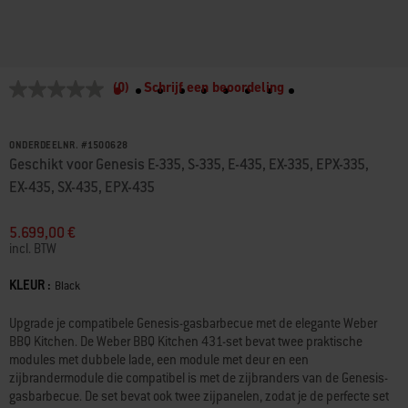
4,9 van 5 klantwaarderingen
(0)
Schrijf een beoordeling
Geen
scorewaarde
Dezelfde
paginalink.
ONDERDEELNR.
#
1500628
Geschikt voor Genesis E-335, S-335, E-435, EX-335, EPX-335,
EX-435, SX-435, EPX-435
5.699,00 €
incl. BTW
KLEUR :
Kleur
Black
Upgrade je compatibele Genesis-gasbarbecue met de elegante Weber
BBQ Kitchen. De Weber BBQ Kitchen 431-set bevat twee praktische
modules met dubbele lade, een module met deur en een
zijbrandermodule die compatibel is met de zijbranders van de Genesis-
gasbarbecue. De set bevat ook twee zijpanelen, zodat je de perfecte set