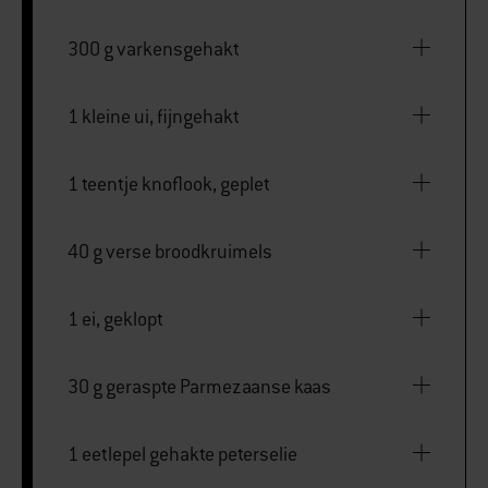
300 g varkensgehakt
1 kleine ui, fijngehakt
1 teentje knoflook, geplet
40 g verse broodkruimels
1 ei, geklopt
30 g geraspte Parmezaanse kaas
1 eetlepel gehakte peterselie