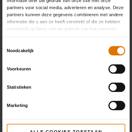
informatie over uw gebruik van onze site met onze
partners voor social media, adverteren en analyse. Deze
partners kunnen deze gegevens combineren met andere
Weber Griddle
informatie die u aan ze heeft verstrekt of die ze hebben
verzameld op basis van uw gebruik van hun services.
Toestemmingsselectie
PRINT DEZE LIJST
Noodzakelijk
Voorkeuren
Statistieken
Wat heb je nodig?
Aanbevolen
Marketing
accessoires
ALLE COOKIES TOESTAAN