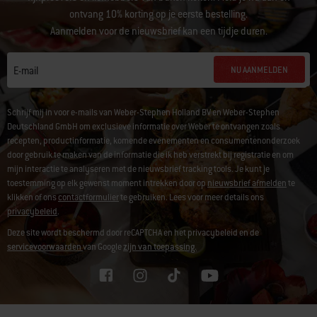
ontvang 10% korting op je eerste bestelling.
Aanmelden voor de nieuwsbrief kan een tijdje duren.
NU AANMELDEN
E-mail
Schrijf mij in voor e-mails van Weber-Stephen Holland BV en Weber-Stephen
Deutschland GmbH om exclusieve informatie over Weber te ontvangen zoals
recepten, productinformatie, komende evenementen en consumentenonderzoek
door gebruik te maken van de informatie die ik heb verstrekt bij registratie en om
mijn interactie te analyseren met de nieuwsbrief tracking tools. Je kunt je
toestemming op elk gewenst moment intrekken door op
nieuwsbrief afmelden
te
klikken of ons
contactformulier
te gebruiken. Lees voor meer details ons
privacybeleid
.
Deze site wordt beschermd door reCAPTCHA en het privacybeleid en de
servicevoorwaarden
van Google
zijn van toepassing.