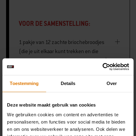
VOOR DE SAMENSTELLING:
1 pakje van 12 zachte briochebroodjes
(die je uit elkaar kunt trekken en die
samen in een rechthoek zijn gebakken)
Een handvol verse rucola
Toestemming
Details
Over
Een beetje gesmolten boter, om te
Deze website maakt gebruik van cookies
bestrijken
We gebruiken cookies om content en advertenties te
personaliseren, om functies voor social media te bieden
en om ons websiteverkeer te analyseren. Ook delen we
Weber Slate or