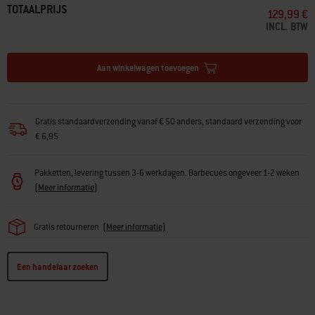
TOTAALPRIJS
129,99 €
INCL. BTW
Aan winkelwagen toevoegen
Gratis standaardverzending vanaf € 50 anders, standaard verzending voor
€ 6,95
Pakketten, levering tussen 3-6 werkdagen. Barbecues ongeveer 1-2 weken
(
Meer informatie
)
Gratis retourneren
(
Meer informatie)
Een handelaar zoeken