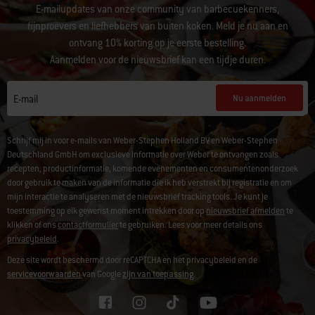
E-mailupdates van onze community van barbecuekenners,
fijnproevers en liefhebbers van buiten koken. Meld je nu aan en
ontvang 10% korting op je eerste bestelling.
Aanmelden voor de nieuwsbrief kan een tijdje duren.
Nu aanmelden
E-mail
Schrijf mij in voor e-mails van Weber-Stephen Holland BV en Weber-Stephen
Deutschland GmbH om exclusieve informatie over Weber te ontvangen zoals
recepten, productinformatie, komende evenementen en consumentenonderzoek
door gebruik te maken van de informatie die ik heb verstrekt bij registratie en om
mijn interactie te analyseren met de nieuwsbrief tracking tools. Je kunt je
toestemming op elk gewenst moment intrekken door op
nieuwsbrief afmelden
te
klikken of ons
contactformulier
te gebruiken. Lees voor meer details ons
privacybeleid
.
Deze site wordt beschermd door reCAPTCHA en het privacybeleid en de
servicevoorwaarden
van Google
zijn van toepassing.