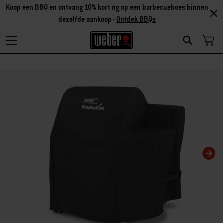
Koop een BBQ en ontvang 10% korting op een barbecuehoes binnen
dezelfde aankoop -
Ontdek BBQs
Search
Als je deze huidige dia van deze carrousel wijzigt, wordt de huidige dia van 