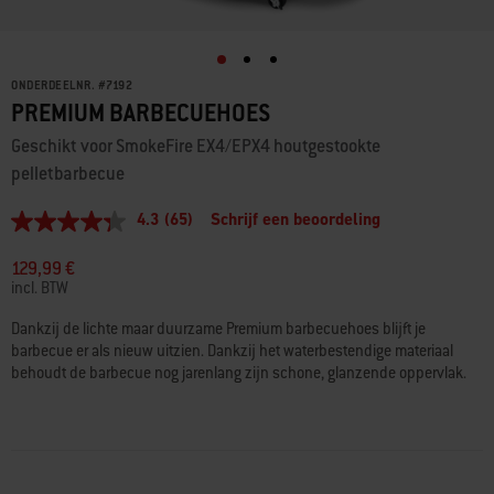
ONDERDEELNR.
#
7192
PREMIUM BARBECUEHOES
Geschikt voor SmokeFire EX4/EPX4 houtgestookte
pelletbarbecue
4.3
(65)
Schrijf een beoordeling
4.3
van
5
129,99 €
sterren,
incl. BTW
gemiddelde
scorewaarde.
Dankzij de lichte maar duurzame Premium barbecuehoes blijft je
Read
barbecue er als nieuw uitzien. Dankzij het waterbestendige materiaal
65
Reviews.
behoudt de barbecue nog jarenlang zijn schone, glanzende oppervlak.
Dezelfde
paginalink.