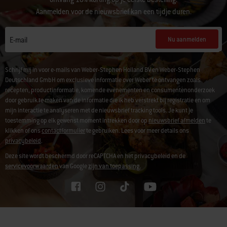
Aanmelden voor de nieuwsbrief kan een tijdje duren.
Nu aanmelden
E-mail
Schrijf mij in voor e-mails van Weber-Stephen Holland BV en Weber-Stephen
Deutschland GmbH om exclusieve informatie over Weber te ontvangen zoals
recepten, productinformatie, komende evenementen en consumentenonderzoek
door gebruik te maken van de informatie die ik heb verstrekt bij registratie en om
mijn interactie te analyseren met de nieuwsbrief tracking tools. Je kunt je
toestemming op elk gewenst moment intrekken door op
nieuwsbrief afmelden
te
klikken of ons
contactformulier
te gebruiken. Lees voor meer details ons
privacybeleid
.
Deze site wordt beschermd door reCAPTCHA en het privacybeleid en de
servicevoorwaarden
van Google
zijn van toepassing.