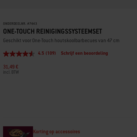
ONDERDEELNR.
#
7443
ONE-TOUCH REINIGINGSSYSTEEMSET
Geschikt voor One-Touch houtskoolbarbecues van 47 cm
4.5
(109)
Schrijf een beoordeling
4.5
van
5
31,49 €
sterren,
incl. BTW
gemiddelde
scorewaarde.
Read
109
Reviews.
Dezelfde
paginalink.
Korting op accessoires