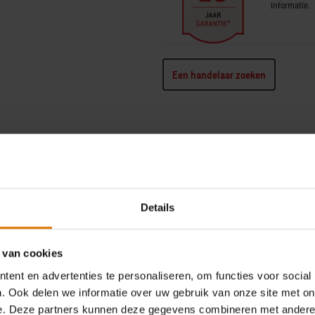
informatie.
Een handelaar zoeken
Details
Afmetingen - deksel dicht (centimeters)
Diameter (
114cm H x 121cm B x 71cm D
57
 van cookies
Totaal grilloppervlak (centimeters)
Gewicht (k
ent en advertenties te personaliseren, om functies voor social
2342cm²
41
. Ook delen we informatie over uw gebruik van onze site met on
e. Deze partners kunnen deze gegevens combineren met andere i