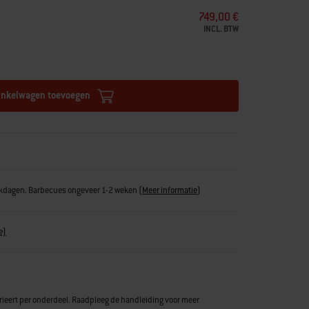
749,00 €
INCL. BTW
inkelwagen toevoegen
erkdagen. Barbecues ongeveer 1-2 weken
(
Meer informatie
)
e)
rieert per onderdeel. Raadpleeg de handleiding voor meer