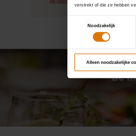
Alle specificaties bekijken
verstrekt of die ze hebben v
Toestemmingsselectie
Noodzakelijk
Alleen noodzakelijke c
De m