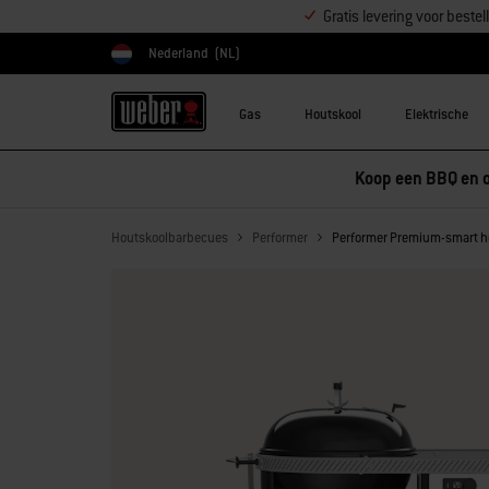
Gratis levering voor best
Nederland
(NL)
Kies land
Gas
Houtskool
Elektrische
Koop een BBQ en o
Houtskoolbarbecues
Performer
Performer Premium-smart h