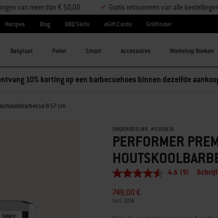
ellingen van meer dan € 50,00
Gratis retourneren van alle bestellinge
Recipes
Blog
BBQ Skills
eGift Cards
Grillfinder
Bakplaat
Pellet
Smart
Accessoires
Workshop Boeken
ntvang 10% korting op een barbecuehoes binnen dezelfde aankoo
outskoolbarbecue Ø 57 cm
ONDERDEELNR.
#
1501631
PERFORMER PREM
HOUTSKOOLBARBE
4.6
(9)
Schrij
4.6
van
749,00 €
5
sterren,
incl. BTW
gemiddelde
scorewaarde.