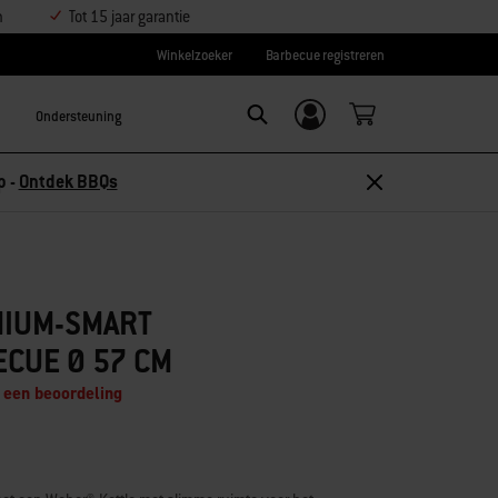
n
Tot 15 jaar garantie
Winkelzoeker
Barbecue registreren
Ondersteuning
Inloggen/
Search
aanmelden
p -
Ontdek BBQs
IUM-SMART
CUE Ø 57 CM
f een beoordeling