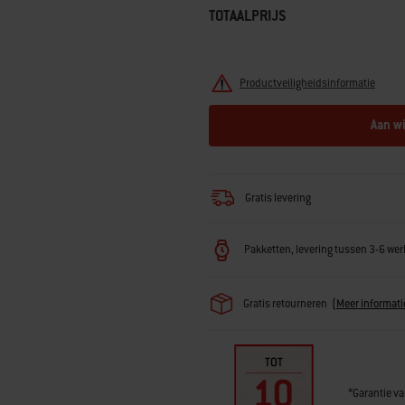
TOTAALPRIJS
Productveiligheidsinformatie
Aan w
Gratis levering
Pakketten, levering tussen 3-6 w
Gratis retourneren
(
Meer informati
*Garantie va