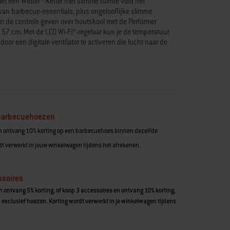
 met een Weber®-Kettle met slimme ruimte voor het
van barbecue-essentials, plus ongelooflijke slimme
en de controle geven over houtskool met de Performer
7 cm. Met de LCD Wi-Fi®-regelaar kun je de temperatuur
r een digitale ventilator te activeren die lucht naar de
 perfect voor langdurig grillen en 's nachts roken. Snel
armen met de Rapidfire Assist-modus die houtskool
rter hebt aangestoken. Bedien de barbecue op afstand
onnect®-app. Deze barbecue is ingebouwd in een premium
planken, een Weber Works-zijtafel die geschikt is voor XL
s-zijrail die geschikt is voor klikaccessoires.* Twee wielen
 maken het makkelijk om de barbecue te verplaatsen.
 barbecuehoezen
et dezelfde eigenschappen als de iconische Weber® Kettle,
n ontvang 10% korting op een barbecuehoes binnen dezelfde
te porselein geëmailleerde afwerking die kras- en
latieroosters waarmee je de temperatuur in de barbecue
t verwerkt in jouw winkelwagen tijdens het afrekenen.
terd One-Touch-reinigingssysteem dat as snel en makkelijk
er biedt een handige plek om het deksel tegen de zijkant
arnierende grillrooster kan aan twee kanten omhoog worden
ssoires
urmet BBQ System-grillware, zodat je meer manieren kunt
 ontvang 5% korting, of koop 3 accessoires en ontvang 10% korting,
 exclusief hoezen. Korting wordt verwerkt in je winkelwagen tijdens
rijgbaar.