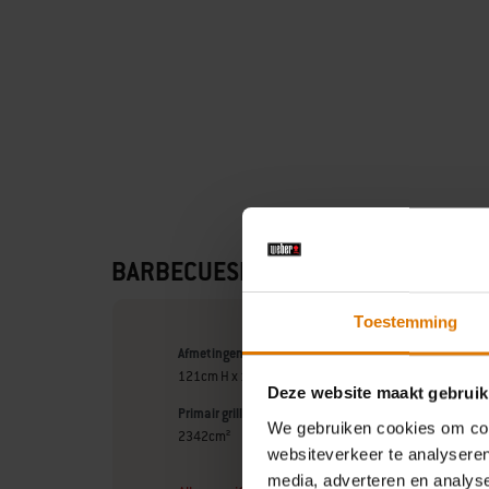
BARBECUESPECIFICATIES
Toestemming
Afmetingen - deksel open (centimeters)
121cm H x 126cm B x 71cm D
Deze website maakt gebruik
Primair grilloppervlak (centimeters)
We gebruiken cookies om cont
2342cm²
websiteverkeer te analyseren
media, adverteren en analys