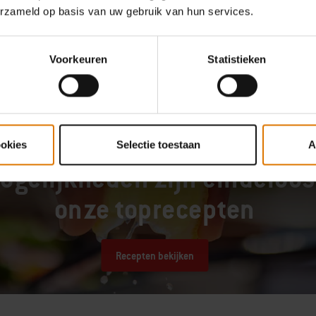
Garantie informatie
Fabrikan
erzameld op basis van uw gebruik van hun services.
Voorkeuren
Statistieken
ookies
Selectie toestaan
A
KUN JE WEL WAT BARBECUE-INSPIRATIE GEBRUIKEN?
ogelijkheden zijn eindeloo
onze toprecepten
Recepten bekijken