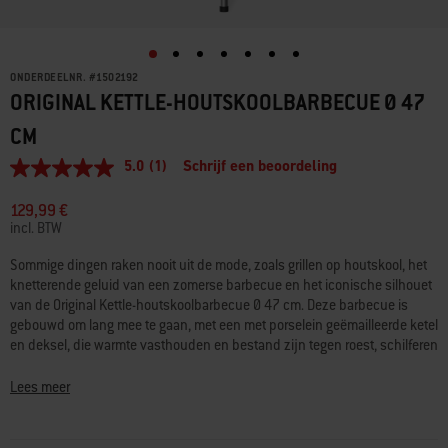
ONDERDEELNR.
#
1502192
ORIGINAL KETTLE-HOUTSKOOLBARBECUE Ø 47
CM
5.0
(1)
Schrijf een beoordeling
5.0
van
5
129,99 €
sterren,
incl. BTW
gemiddelde
scorewaarde.
Sommige dingen raken nooit uit de mode, zoals grillen op houtskool, het
Read
knetterende geluid van een zomerse barbecue en het iconische silhouet
a
Review.
van de Original Kettle-houtskoolbarbecue Ø 47 cm. Deze barbecue is
Dezelfde
gebouwd om lang mee te gaan, met een met porselein geëmailleerde ketel
paginalink.
en deksel, die warmte vasthouden en bestand zijn tegen roest, schilferen
en krassen. Pas de warmte aan voor perfecte resultaten met verstelbare
deksel- en ketelventilatieroosters en controleer de temperatuur met de
Lees meer
ingebouwde dekselthermometer. Het duurzame grillrooster van verzinkt
staal verwarmt gelijkmatig en is eenvoudig te reinigen, terwijl de
asopvangbak je terras schoon houdt. Wanneer het tijd is voor de