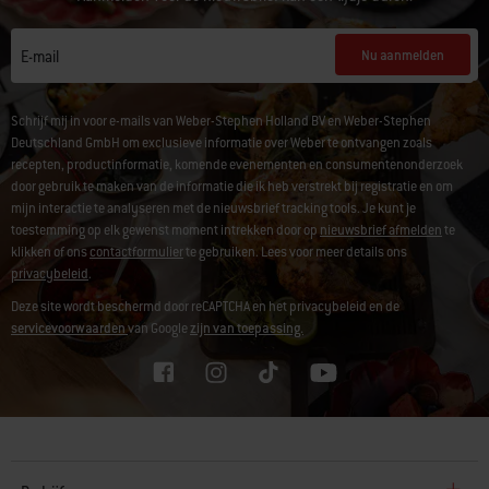
Nu aanmelden
E-mail
Schrijf mij in voor e-mails van Weber-Stephen Holland BV en Weber-Stephen
Deutschland GmbH om exclusieve informatie over Weber te ontvangen zoals
recepten, productinformatie, komende evenementen en consumentenonderzoek
door gebruik te maken van de informatie die ik heb verstrekt bij registratie en om
mijn interactie te analyseren met de nieuwsbrief tracking tools. Je kunt je
toestemming op elk gewenst moment intrekken door op
nieuwsbrief afmelden
te
klikken of ons
contactformulier
te gebruiken. Lees voor meer details ons
privacybeleid
.
Deze site wordt beschermd door reCAPTCHA en het privacybeleid en de
servicevoorwaarden
van Google
zijn van toepassing.