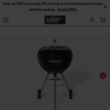
Koop een BBQ en ontvang 10% korting op een barbecuehoes binnen
dezelfde aankoop -
Ontdek BBQs
Search
Als je deze huidige dia van deze carrousel wijzigt, wordt de huidige dia van 