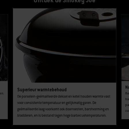
Ontdek de Smokey Joe
Dit is een bannercarrousel van de productlijst. Gebruik de knoppen Volgend
N
Superieur warmtebehoud
en.
Re
De porselein-geëmailleerde deksel en ketel houden warmte vast
ho
voor consistente temperatuur en gelijkmatig garen. De
pa
geëmailleerde laag voorkomt ook doorroesten, barstvorming en
zu
bladderen, en is bestand tegen hoge barbecuetemperaturen.