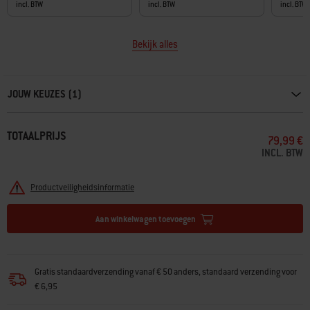
incl. BTW
incl. BTW
incl. BTW
Bekijk alles
Carousel containing list of product recommendations. Please use left and ar
JOUW KEUZES (1)
TOTAALPRIJS
79,99 €
INCL. BTW
Productveiligheidsinformatie
Aan winkelwagen toevoegen
Gratis standaardverzending vanaf € 50 anders, standaard verzending voor
€ 6,95