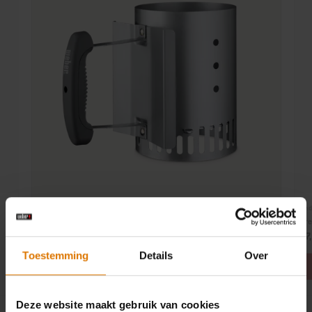
Ond
Onderdeelnr. 7447
Pre
Rapidfire Compact-brikettenstarter
47
19,99 €
Toestemming
Details
Over
Deze website maakt gebruik van cookies