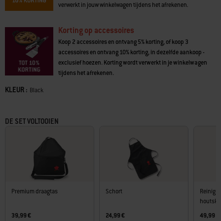
verwerkt in jouw winkelwagen tijdens het afrekenen.
Korting op accessoires
Koop 2 accessoires en ontvang 5% korting, of koop 3
accessoires en ontvang 10% korting, in dezelfde aankoop -
exclusief hoezen. Korting wordt verwerkt in je winkelwagen
tijdens het afrekenen.
KLEUR :
Kleur
Black
DE SET VOLTOOIEN
Premium draagtas
Schort
Reinigin
houtsko
39,99 €
24,99 €
49,99 €