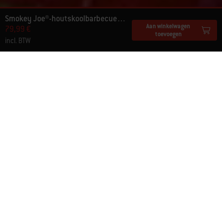
Smokey Joe®-houtskoolbarbecue Ø 37 cm
Aan winkelwagen
79,99 €
toevoegen
incl. BTW