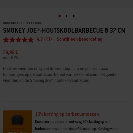
ONDERDEELNR.
#
1111004
SMOKEY JOE®-HOUTSKOOLBARBECUE Ø 37 CM
4.9
(11)
Schrijf een beoordeling
4.9
van
5
79,99 €
sterren,
incl. BTW
gemiddelde
scorewaarde.
Haal uw vrienden erbij, zet de wedstrijd aan en gooi een paar
Read
hamburgers op de barbecue. Geniet van lekker relaxen met goede
11
Reviews.
vrienden en de Smokey Joe® houtskoolbarbecue.
Dezelfde
paginalink.
10% korting op barbecuehoezen
Koop een barbecue en ontvang 10% korting op een
barbecuehoes binnen dezelfde aankoop. Korting wordt