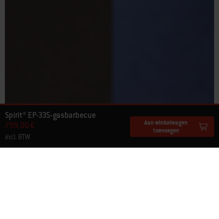
Spirit® EP-335-gasbarbecue
Aan winkelwagen
799,00 €
toevoegen
incl. BTW