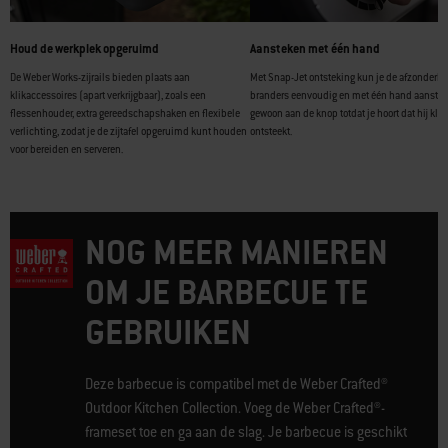
Houd de werkplek opgeruimd
Aansteken met één hand
De Weber Works-zijrails bieden plaats aan
Met Snap-Jet ontsteking kun je de afzonderlij
klikaccessoires (apart verkrijgbaar), zoals een
branders eenvoudig en met één hand aanstek
flessenhouder, extra gereedschapshaken en flexibele
gewoon aan de knop totdat je hoort dat hij klik
verlichting, zodat je de zijtafel opgeruimd kunt houden
ontsteekt.
voor bereiden en serveren.
NOG MEER MANIEREN
OM JE BARBECUE TE
GEBRUIKEN
Deze barbecue is compatibel met de Weber Crafted®
Outdoor Kitchen Collection. Voeg de Weber Crafted®-
frameset toe en ga aan de slag. Je barbecue is geschikt