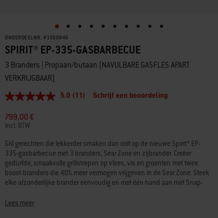
ONDERDEELNR.
#
1500946
SPIRIT® EP-335-GASBARBECUE
3 Branders | Propaan/butaan (NAVULBARE GASFLES APART
VERKRIJGBAAR)
5.0
(11)
Schrijf een beoordeling
5.0
van
5
799,00 €
sterren,
incl. BTW
gemiddelde
scorewaarde.
Gril gerechten die lekkerder smaken dan ooit op de nieuwe Spirit® EP-
Read
335-gasbarbecue met 3 branders, Sear Zone en zijbrander. Creëer
11
Reviews.
gedurfde, smaakvolle grillstrepen op vlees, vis en groenten met twee
Dezelfde
boost-branders die 40% meer vermogen vrijgeven in de Sear Zone. Steek
paginalink.
elke afzonderlijke brander eenvoudig en met één hand aan met Snap-
Jetontsteking en regel de warmte nauwkeurig met een volledig bereik van
hoge tot lage temperaturen en alles daartussenin. Zie de
Lees meer
kooktemperatuur in één oogopslag met een digitale thermometer die dag