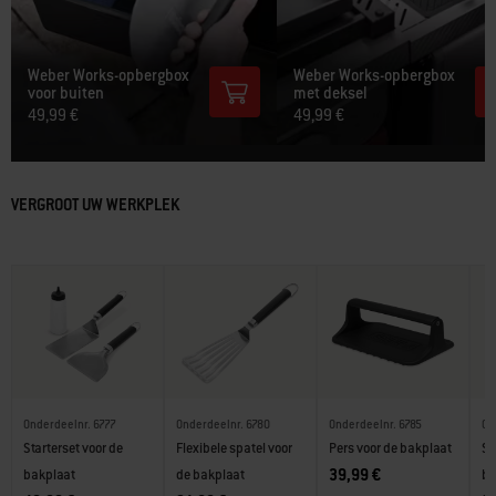
Weber Works-opbergbox
Weber Works-opbergbox
voor buiten
met deksel
49,99 €
49,99 €
VERGROOT UW WERKPLEK
Onderdeelnr. 6777
Onderdeelnr. 6780
Onderdeelnr. 6785
On
Starterset voor de
Flexibele spatel voor
Pers voor de bakplaat
Sc
39,99 €
bakplaat
de bakplaat
ba