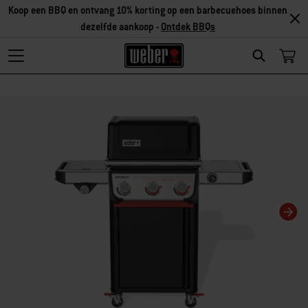
Koop een BBQ en ontvang 10% korting op een barbecuehoes binnen
dezelfde aankoop -
Ontdek BBQs
Search
Als je deze huidige dia van deze carrousel wijzigt, wordt de huidige dia van 