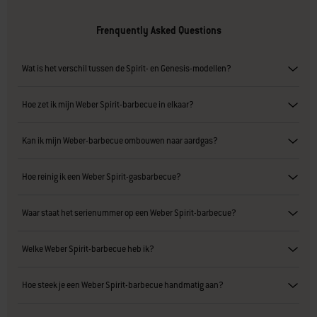
Frenquently Asked Questions
Wat is het verschil tussen de Spirit- en Genesis-modellen?
Hoe zet ik mijn Weber Spirit-barbecue in elkaar?
Kan ik mijn Weber-barbecue ombouwen naar aardgas?
Hoe reinig ik een Weber Spirit-gasbarbecue?
Waar staat het serienummer op een Weber Spirit-barbecue?
Welke Weber Spirit-barbecue heb ik?
Hoe steek je een Weber Spirit-barbecue handmatig aan?