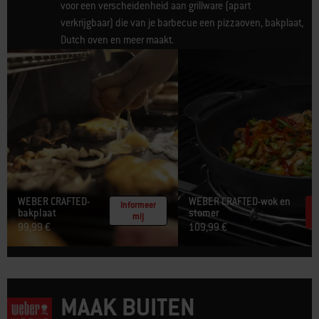
voor een verscheidenheid aan grillware (apart
verkrijgbaar) die van je barbecue een pizzaoven, bakplaat,
Dutch oven en meer maakt.
WEBER CRAFTED-
WEBER CRAFTED-wok en
Informeer
bakplaat​
stomer
mij
99,99 €
109,99 €
MAAK BUITEN