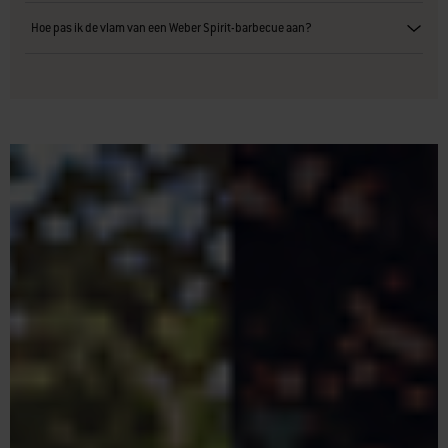
Hoe pas ik de vlam van een Weber Spirit-barbecue aan?