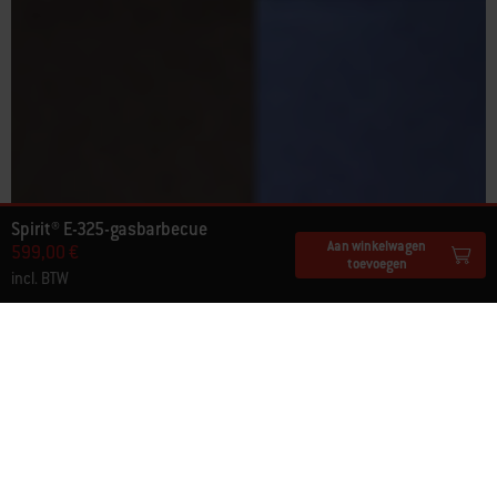
Spirit® E-325-gasbarbecue
Aan winkelwagen
599,00 €
toevoegen
incl. BTW