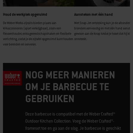
Houd de werkplek opgeruimd
Aansteken met één hand
De Weber Works-zijrails bieden plaats aan
Met Snap-Jet ontsteking kun je de afzonderlij
klikaccessoires (apart verkrijgbaar), zoals een
branders eenvoudig en met één hand aanstek
flessenhouder, extra gereedschapshaken en flexibele
gewoon aan de knop totdat je hoort dat hij klik
verlichting, zodat je de zijtafel opgeruimd kunt houden
ontsteekt.
voor bereiden en serveren.
NOG MEER MANIEREN
OM JE BARBECUE TE
GEBRUIKEN
Deze barbecue is compatibel met de Weber Crafted®
Outdoor Kitchen Collection. Voeg de Weber Crafted®-
frameset toe en ga aan de slag. Je barbecue is geschikt