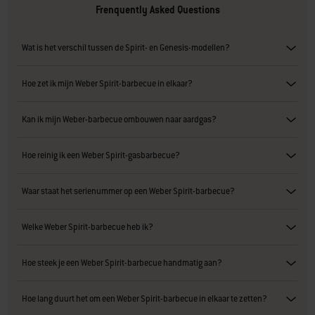
Frenquently Asked Questions
Wat is het verschil tussen de Spirit- en Genesis-modellen?
Hoe zet ik mijn Weber Spirit-barbecue in elkaar?
Kan ik mijn Weber-barbecue ombouwen naar aardgas?
Hoe reinig ik een Weber Spirit-gasbarbecue?
Waar staat het serienummer op een Weber Spirit-barbecue?
Welke Weber Spirit-barbecue heb ik?
Hoe steek je een Weber Spirit-barbecue handmatig aan?
Hoe lang duurt het om een Weber Spirit-barbecue in elkaar te zetten?