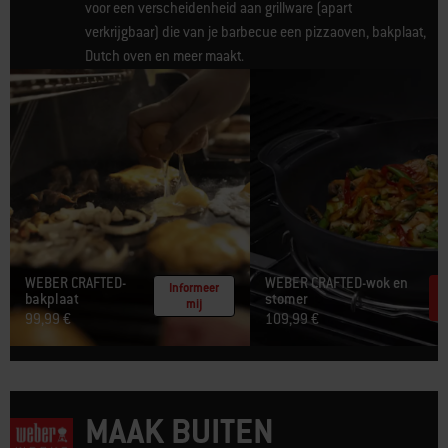
voor een verscheidenheid aan grillware (apart
verkrijgbaar) die van je barbecue een pizzaoven, bakplaat,
Dutch oven en meer maakt.
WEBER CRAFTED-
WEBER CRAFTED-wok en
Informeer
bakplaat​
stomer
mij
99,99 €
109,99 €
MAAK BUITEN