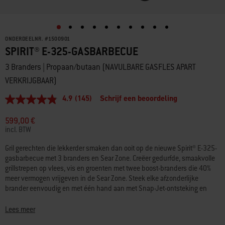
ONDERDEELNR.
#
1500901
SPIRIT® E-325-GASBARBECUE
3 Branders | Propaan/butaan (NAVULBARE GASFLES APART
VERKRIJGBAAR)
4.9
(145)
Schrijf een beoordeling
4.9
van
5
599,00 €
sterren,
incl. BTW
gemiddelde
scorewaarde.
Gril gerechten die lekkerder smaken dan ooit op de nieuwe Spirit® E-325-
Read
gasbarbecue met 3 branders en Sear Zone. Creëer gedurfde, smaakvolle
145
Reviews.
grillstrepen op vlees, vis en groenten met twee boost-branders die 40%
Dezelfde
meer vermogen vrijgeven in de Sear Zone. Steek elke afzonderlijke
paginalink.
brander eenvoudig en met één hand aan met Snap-Jet-ontsteking en
regel de warmte nauwkeurig met een volledig bereik van hoge tot lage
temperaturen en alles daartussenin. Maak optimaal gebruik van je ruimte
Lees meer
door een verscheidenheid aan Weber Works-klikaccessoires (apart