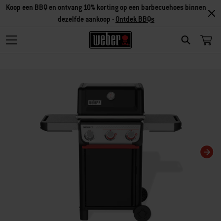
Koop een BBQ en ontvang 10% korting op een barbecuehoes binnen
dezelfde aankoop -
Ontdek BBQs
Search
Als je deze huidige dia van deze carrousel wijzigt, wordt de huidige dia van 