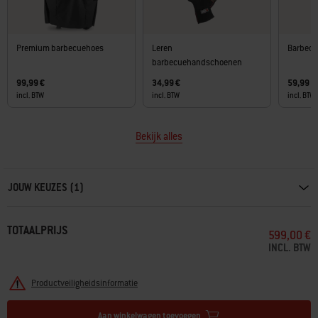
Premium barbecuehoes
Leren
Barbecu
barbecuehandschoenen
99,99 €
34,99 €
59,99 €
incl. BTW
incl. BTW
incl. BTW
Bekijk alles
Carousel containing list of product recommendations. Please use left and ar
JOUW KEUZES (1)
TOTAALPRIJS
599,00 €
INCL. BTW
Productveiligheidsinformatie
Aan winkelwagen toevoegen