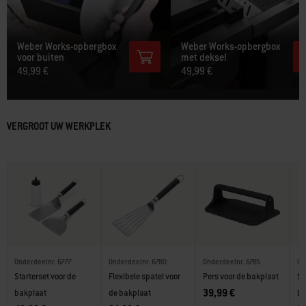
Weber Works-opbergbox
Weber Works-opbergbox
voor buiten
met deksel
49,99 €
49,99 €
VERGROOT UW WERKPLEK
Onderdeelnr. 6777
Onderdeelnr. 6780
Onderdeelnr. 6785
On
Starterset voor de
Flexibele spatel voor
Pers voor de bakplaat
Sc
39,99 €
bakplaat
de bakplaat
ba