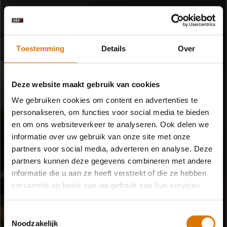
Toestemming
Details
Over
Deze website maakt gebruik van cookies
We gebruiken cookies om content en advertenties te
personaliseren, om functies voor social media te bieden
en om ons websiteverkeer te analyseren. Ook delen we
informatie over uw gebruik van onze site met onze
partners voor social media, adverteren en analyse. Deze
JUMBO JOE
partners kunnen deze gegevens combineren met andere
Reizen met smaak
informatie die u aan ze heeft verstrekt of die ze hebben
verzameld op basis van uw gebruik van hun services.
Ga lekker op reis of gril een snelle maaltijd op je terras met de
draagbare houtskoolbarbecue Jumbo Joe.
Toestemmingsselectie
Noodzakelijk