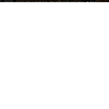
Schrijf mij in voor e-mails van Weber-Stephen Holland BV en Weber-Stephen
Deutschland GmbH om exclusieve informatie over Weber te ontvangen zoals
recepten, productinformatie, komende evenementen en consumentenonderzoek
door gebruik te maken van de informatie die ik heb verstrekt bij registratie en om
mijn interactie te analyseren met de nieuwsbrief tracking tools. Je kunt je
toestemming op elk gewenst moment intrekken door op
nieuwsbrief afmelden
te
klikken of ons
contactformulier
te gebruiken. Lees voor meer details ons
privacybeleid
.
Deze site wordt beschermd door reCAPTCHA en het privacybeleid en de
servicevoorwaarden
van Google
zijn van toepassing.
Bedrijf
Klantenservice