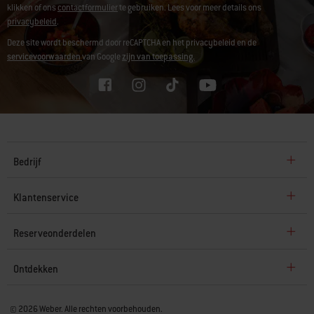
klikken of ons
contactformulier
te gebruiken. Lees voor meer details ons
privacybeleid
.
Deze site wordt beschermd door reCAPTCHA en het privacybeleid en de
servicevoorwaarden
van Google
zijn van toepassing.
Bedrijf
Klantenservice
Reserveonderdelen
Ontdekken
© 2026 Weber. Alle rechten voorbehouden.