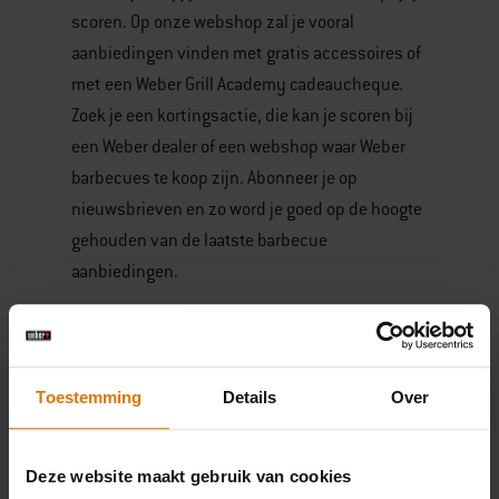
scoren. Op onze webshop zal je vooral
aanbiedingen vinden met gratis accessoires of
met een Weber Grill Academy cadeaucheque.
Zoek je een kortingsactie, die kan je scoren bij
een Weber dealer of een webshop waar Weber
barbecues te koop zijn. Abonneer je op
nieuwsbrieven en zo word je goed op de hoogte
gehouden van de laatste barbecue
aanbiedingen.
Gas BBQ aanbieding, houtskool BBQ aanbieding
en elektrische BBQ
Verschillende aanbiedingen voor verschillende
Toestemming
Details
Over
type barbecues. Bekijk eerst welke barbecue
past bij jouw wensen.
Deze website maakt gebruik van cookies