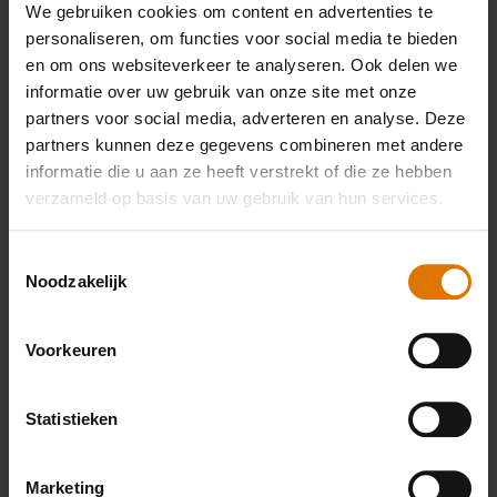
We gebruiken cookies om content en advertenties te
Barbecue aanbieding in de zomer of winter?
personaliseren, om functies voor social media te bieden
Met een Weber barbecue kan je tijdens elk
en om ons websiteverkeer te analyseren. Ook delen we
jaargetijde genieten van de heerlijkste gegrilde
informatie over uw gebruik van onze site met onze
gerechten. Omdat alle Weber barbecues een
partners voor social media, adverteren en analyse. Deze
deksel hebben, hoef je je niet druk te maken
partners kunnen deze gegevens combineren met andere
informatie die u aan ze heeft verstrekt of die ze hebben
dat jouw smakelijke steak natregent. Je zult
verzameld op basis van uw gebruik van hun services.
dan ook leuke bbq aanbiedingen in het najaar
en in de winter aantreffen. Ben je enthousiast
Toestemmingsselectie
en wil je starten met barbecueën op s ’werelds
Noodzakelijk
beste barbecue? Een Weber bbq aanbieding
vind je snel bij een Weber dealer of op de Weber
Voorkeuren
webshop.
Statistieken
Marketing
Related Posts