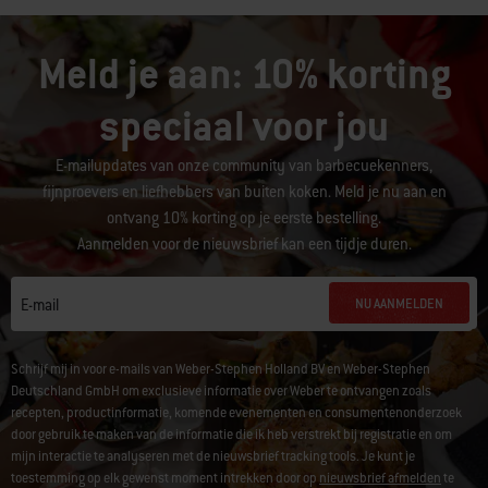
Meld je aan: 10% korting
speciaal voor jou
E-mailupdates van onze community van barbecuekenners,
fijnproevers en liefhebbers van buiten koken. Meld je nu aan en
ontvang 10% korting op je eerste bestelling.
Aanmelden voor de nieuwsbrief kan een tijdje duren.
NU AANMELDEN
E-mail
Schrijf mij in voor e-mails van Weber-Stephen Holland BV en Weber-Stephen
Deutschland GmbH om exclusieve informatie over Weber te ontvangen zoals
recepten, productinformatie, komende evenementen en consumentenonderzoek
door gebruik te maken van de informatie die ik heb verstrekt bij registratie en om
mijn interactie te analyseren met de nieuwsbrief tracking tools. Je kunt je
toestemming op elk gewenst moment intrekken door op
nieuwsbrief afmelden
te