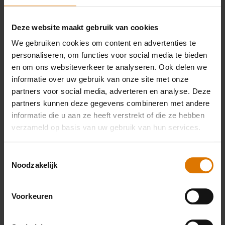
een steenoven, op een schilderachtig terrasje
in Napels. En stelt u zich nu eens voor dat u
Deze website maakt gebruik van cookies
diezelfde pizza eet in het comfort van uw eigen
We gebruiken cookies om content en advertenties te
achtertuin. Met de pizzasteen hoeft u niet naar
personaliseren, om functies voor social media te bieden
Italië. U kunt elke dag van de week genieten van
en om ons websiteverkeer te analyseren. Ook delen we
la dolce vita, of u nu pizza, brood of een dessert
informatie over uw gebruik van onze site met onze
maakt.
partners voor social media, adverteren en analyse. Deze
partners kunnen deze gegevens combineren met andere
PIZZASTEEN
informatie die u aan ze heeft verstrekt of die ze hebben
verzameld op basis van uw gebruik van hun services.
Toestemmingsselectie
Noodzakelijk
Voorkeuren