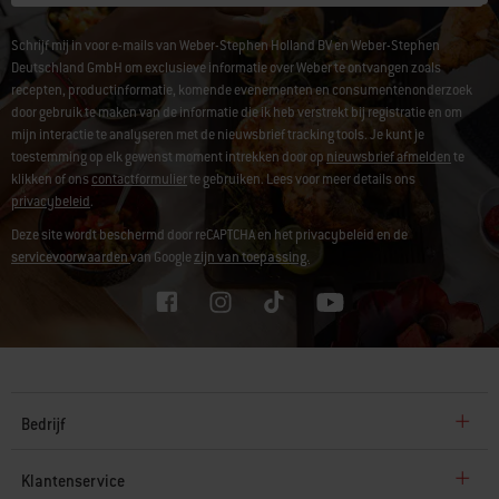
Schrijf mij in voor e-mails van Weber-Stephen Holland BV en Weber-Stephen
Deutschland GmbH om exclusieve informatie over Weber te ontvangen zoals
recepten, productinformatie, komende evenementen en consumentenonderzoek
door gebruik te maken van de informatie die ik heb verstrekt bij registratie en om
mijn interactie te analyseren met de nieuwsbrief tracking tools. Je kunt je
toestemming op elk gewenst moment intrekken door op
nieuwsbrief afmelden
te
klikken of ons
contactformulier
te gebruiken. Lees voor meer details ons
privacybeleid
.
Deze site wordt beschermd door reCAPTCHA en het privacybeleid en de
servicevoorwaarden
van Google
zijn van toepassing.
Bedrijf
Klantenservice