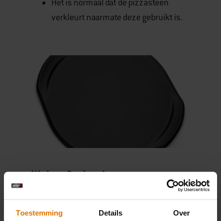
Het is normaal dat de pizzasteen
verkleurt naarmate deze gebruikt is.
Weber Style pizzasteen
Geniet van het leven zoals in la bella Italia. Stelt
u zich eens voor: een heerlijke pizza, bereid in
Toestemming
Details
Over