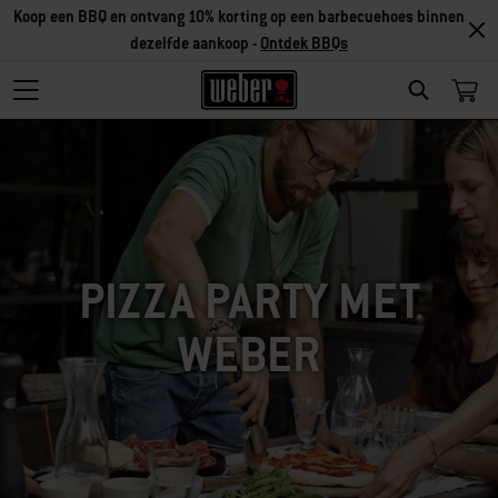
Koop een BBQ en ontvang 10% korting op een barbecuehoes binnen
dezelfde aankoop -
Ontdek BBQs
SEARCH
PIZZA PARTY MET
WEBER