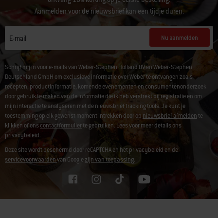
Aanmelden voor de nieuwsbrief kan een tijdje duren.
Nu aanmelden
E-mail
Schrijf mij in voor e-mails van Weber-Stephen Holland BV en Weber-Stephen
Deutschland GmbH om exclusieve informatie over Weber te ontvangen zoals
recepten, productinformatie, komende evenementen en consumentenonderzoek
door gebruik te maken van de informatie die ik heb verstrekt bij registratie en om
mijn interactie te analyseren met de nieuwsbrief tracking tools. Je kunt je
toestemming op elk gewenst moment intrekken door op
nieuwsbrief afmelden
te
klikken of ons
contactformulier
te gebruiken. Lees voor meer details ons
privacybeleid
.
Deze site wordt beschermd door reCAPTCHA en het privacybeleid en de
servicevoorwaarden
van Google
zijn van toepassing.