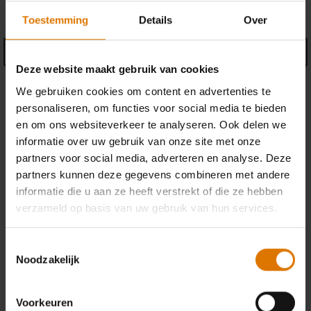
Toestemming
Details
Over
See Details
Deze website maakt gebruik van cookies
Garantie informatie
We gebruiken cookies om content en advertenties te
personaliseren, om functies voor social media te bieden
Fabrikant informatie
en om ons websiteverkeer te analyseren. Ook delen we
informatie over uw gebruik van onze site met onze
partners voor social media, adverteren en analyse. Deze
partners kunnen deze gegevens combineren met andere
informatie die u aan ze heeft verstrekt of die ze hebben
verzameld op basis van uw gebruik van hun services.
RESERVEONDERDELEN
Heb je een nieuw onderdeel nodig voor je barbecue? Zoek in je schema
Toestemmingsselectie
naar alle onderdelen.
Noodzakelijk
Onderdelen zoeken
Voorkeuren