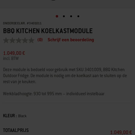
ONDERDEELNR.
#
3401011
BBQ KITCHEN KOELKASTMODULE
(0)
Schrijf een beoordeling
Geen
scorewaarde
Dezelfde
1.049,00 €
paginalink.
incl. BTW
Deze module is bedoeld voor gebruik met SKU 3401009, BBQ Kitchen
Outdoor Fridge. De module is nodig om de koelkast aan te sluiten op de
rest van je keuken.
Werkbladhoogte: 930 tot 995 mm – individueel instelbaar
Afmetingen: 642 (B) x 642 (D) mm
KLEUR :
Kleur
Black
TOTAALPRIJS
1.049,00 €