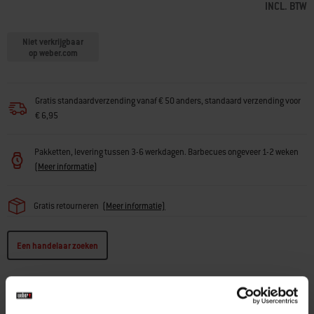
INCL. BTW
Niet verkrijgbaar
op weber.com
Gratis standaardverzending vanaf € 50 anders, standaard verzending voor
€ 6,95
Pakketten, levering tussen 3-6 werkdagen. Barbecues ongeveer 1-2 weken
(
Meer informatie
)
Gratis retourneren
(
Meer informatie)
Een handelaar zoeken
SPECIFICATIES