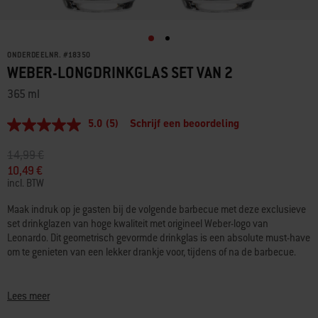
ONDERDEELNR.
#
18350
WEBER-LONGDRINKGLAS SET VAN 2
365 ml
5.0
(5)
Schrijf een beoordeling
5.0
van
5
Prijs verlaagd van
naar
14,99 €
sterren,
10,49 €
gemiddelde
incl. BTW
scorewaarde.
Read
5
Maak indruk op je gasten bij de volgende barbecue met deze exclusieve
Reviews.
set drinkglazen van hoge kwaliteit met origineel Weber-logo van
Dezelfde
Leonardo. Dit geometrisch gevormde drinkglas is een absolute must-have
paginalink.
om te genieten van een lekker drankje voor, tijdens of na de barbecue.
• Set bestaande uit 2 identieke drinkglazen
• Glas ligt perfect in de hand en je cocktails komen mooi tot hun recht
Lees meer
• Verbeterde oppervlaktehardheid met blijvende glans en transparanti