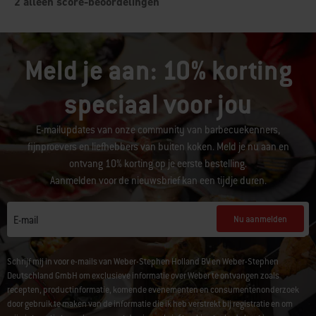
Meld je aan: 10% korting
speciaal voor jou
E-mailupdates van onze community van barbecuekenners,
fijnproevers en liefhebbers van buiten koken. Meld je nu aan en
ontvang 10% korting op je eerste bestelling.
Aanmelden voor de nieuwsbrief kan een tijdje duren.
Nu aanmelden
E-mail
Schrijf mij in voor e-mails van Weber-Stephen Holland BV en Weber-Stephen
Deutschland GmbH om exclusieve informatie over Weber te ontvangen zoals
recepten, productinformatie, komende evenementen en consumentenonderzoek
door gebruik te maken van de informatie die ik heb verstrekt bij registratie en om