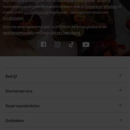
mijn interactie te analyseren met de nieuwsbrief tracking tools. Je kunt je
toestemming op elk gewenst moment intrekken door op
nieuwsbrief afmelden
te
klikken of ons
contactformulier
te gebruiken. Lees voor meer details ons
privacybeleid
.
Deze site wordt beschermd door reCAPTCHA en het privacybeleid en de
servicevoorwaarden
van Google
zijn van toepassing.
Bedrijf
Klantenservice
Reserveonderdelen
Ontdekken