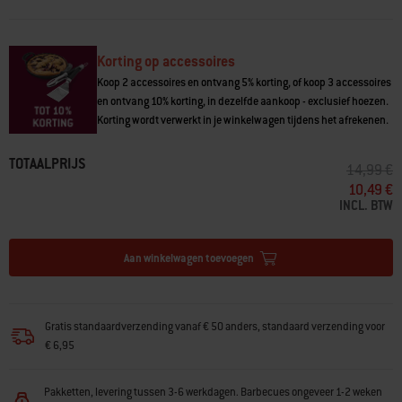
• Vaatwasmachinebestendig en daardoor uitstekend geschikt voor
dagelijks gebruik
• 300 ml bruikbaar volume (365 ml rand vol volume)
Korting op accessoires
Proost en veel plezier bij het barbecueën!
Koop 2 accessoires en ontvang 5% korting, of koop 3 accessoires
en ontvang 10% korting, in dezelfde aankoop - exclusief hoezen.
Korting wordt verwerkt in je winkelwagen tijdens het afrekenen.
TOTAALPRIJS
PRIJS VE
N
14,99 €
10,49 €
INCL. BTW
Aan winkelwagen toevoegen
Gratis standaardverzending vanaf € 50 anders, standaard verzending voor
€ 6,95
Pakketten, levering tussen 3-6 werkdagen. Barbecues ongeveer 1-2 weken