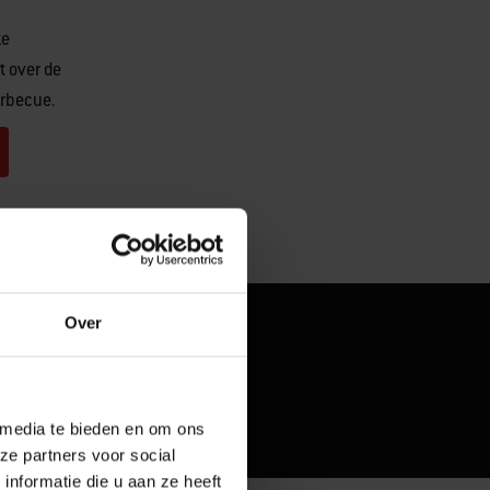
ze
t over de
arbecue.
Over
 media te bieden en om ons
ze partners voor social
nformatie die u aan ze heeft