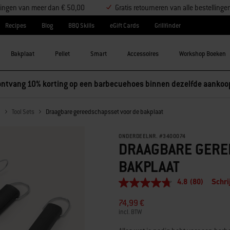
ellingen van meer dan € 50,00
Gratis retourneren van alle bestellinge
Recipes
Blog
BBQ Skills
eGift Cards
Grillfinder
Bakplaat
Pellet
Smart
Accessoires
Workshop Boeken
ntvang 10% korting op een barbecuehoes binnen dezelfde aankoo
n
Tool Sets
Draagbare gereedschapsset voor de bakplaat
ONDERDEELNR.
#
3400074
DRAAGBARE GERE
BAKPLAAT
4.8
(80)
Schri
4.8
van
74,99 €
5
sterren,
incl. BTW
gemiddelde
scorewaarde.