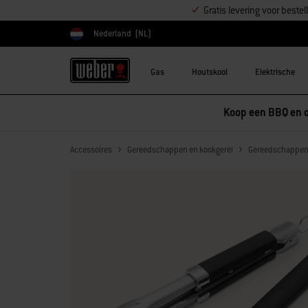
Gratis levering voor best
Nederland
(NL)
Kies land
Gas
Houtskool
Elektrische
Koop een BBQ en o
Accessoires
Gereedschappen en kookgerei
Gereedschappe