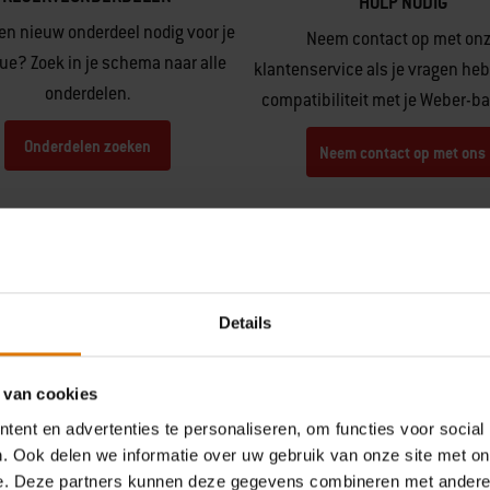
HULP NODIG
en nieuw onderdeel nodig voor je
Neem contact op met on
ue? Zoek in je schema naar alle
klantenservice als je vragen heb
onderdelen.
compatibiliteit met je Weber-b
Onderdelen zoeken
Neem contact op met ons
Details
 van cookies
Wat andere grillers zeggen
ent en advertenties te personaliseren, om functies voor social
. Ook delen we informatie over uw gebruik van onze site met on
e. Deze partners kunnen deze gegevens combineren met andere i