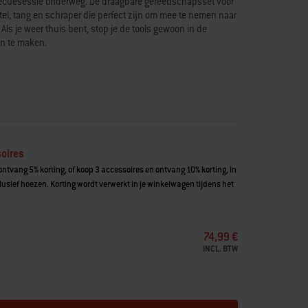
rbecuesessie onderweg. De draagbare gereedschapsset voor
el, tang en schraper die perfect zijn om mee te nemen naar
Als je weer thuis bent, stop je de tools gewoon in de
n te maken.
 en schraper gemakkelijk meenemen
aal
twasserbestendig
ugzak (apart verkrijgbaar)
oires
ntvang 5% korting, of koop 3 accessoires en ontvang 10% korting, in
usief hoezen. Korting wordt verwerkt in je winkelwagen tijdens het
74,99 €
INCL. BTW