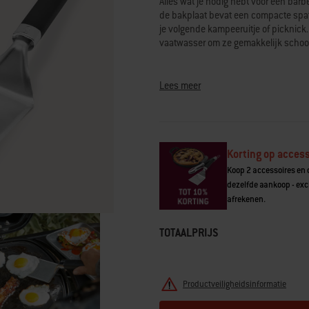
Alles wat je nodig hebt voor een ba
Read
de bakplaat bevat een compacte spat
80
je volgende kampeeruitje of picknick. 
Reviews.
Dezelfde
vaatwasser om ze gemakkelijk schoo
paginalink.
• Je kunt de compacte spatel, tang
• Gemaakt van duurzaam roestvrij st
Lees meer
• Gemakkelijk schoon te maken, vaa
• Past in de draagbare gereedschapsr
Korting op access
Koop 2 accessoires en o
dezelfde aankoop - excl
afrekenen.
TOTAALPRIJS
Productveiligheidsinformatie