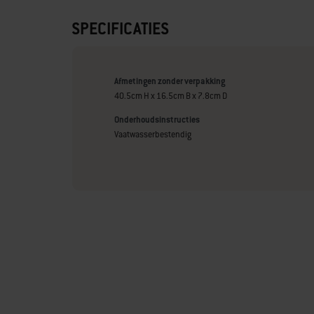
SPECIFICATIES
Afmetingen zonder verpakking
40.5cm H x 16.5cm B x 7.8cm D
Onderhoudsinstructies
Vaatwasserbestendig