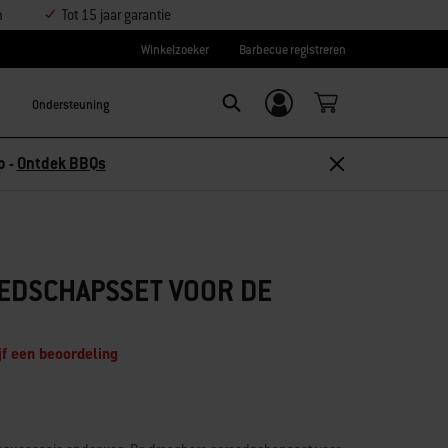
n
Tot 15 jaar garantie
Winkelzoeker
Barbecue registreren
Ondersteuning
Inloggen/
Search
aanmelden
p -
Ontdek BBQs
EDSCHAPSSET VOOR DE
jf een beoordeling