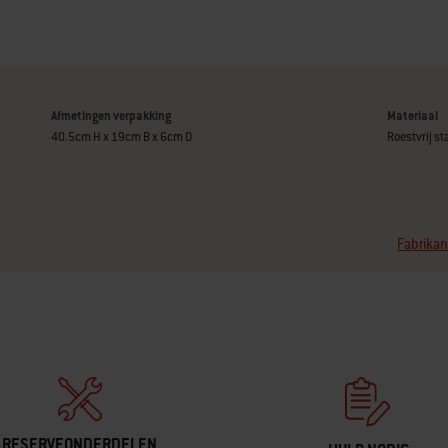
Afmetingen verpakking
Materiaal
40.5cm H x 19cm B x 6cm D
Roestvrij st
Fabrikan
RESERVEONDERDELEN