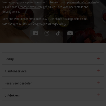
toestemming op elk gewenst moment intrekken door op
nieuwsbrief afmelden
te
klikken of ons
contactformulier
te gebruiken. Lees voor meer details ons
privacybeleid
.
Deze site wordt beschermd door reCAPTCHA en het privacybeleid en de
servicevoorwaarden
van Google
zijn van toepassing.
Bedrijf
Klantenservice
Reserveonderdelen
Ontdekken