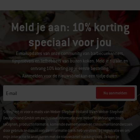
Meld je aan: 10% korting
speciaal voor jou
E-mailupdates van onze community van barbecuekenners,
fijnproevers en liefhebbers van buiten koken. Meld je nu aan en
ontvang 10% korting op je eerste bestelling.
Aanmelden voor de nieuwsbrief kan een tijdje duren.
Nu aanmelden
E-mail
Schrijf mij in voor e-mails van Weber-Stephen Holland BV en Weber-Stephen
Deutschland GmbH om exclusieve informatie over Weber te ontvangen zoals
recepten, productinformatie, komende evenementen en consumentenonderzoek
door gebruik te maken van de informatie die ik heb verstrekt bij registratie en om
mijn interactie te analyseren met de nieuwsbrief tracking tools. Je kunt je