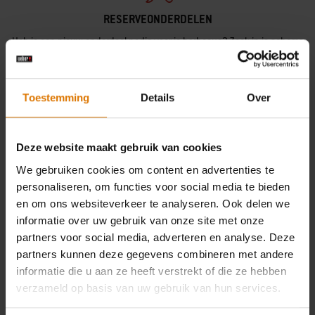
RESERVEONDERDELEN
Heb je een nieuw onderdeel nodig voor je barbecue? Zoek in je schema
naar alle onderdelen.
Onderdelen zoeken
Toestemming
Details
Over
Deze website maakt gebruik van cookies
We gebruiken cookies om content en advertenties te
HULP NODIG
personaliseren, om functies voor social media te bieden
en om ons websiteverkeer te analyseren. Ook delen we
Neem contact op met onze klantenservice als je vragen hebt over de
informatie over uw gebruik van onze site met onze
compatibiliteit met je Weber-barbecue.
partners voor social media, adverteren en analyse. Deze
partners kunnen deze gegevens combineren met andere
Neem contact op met ons
informatie die u aan ze heeft verstrekt of die ze hebben
verzameld op basis van uw gebruik van hun services.