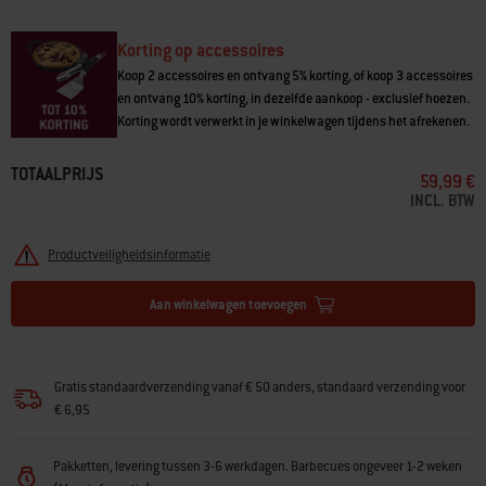
Q-modellen geproduceerd vóór 2025)
• Voeg een bakplaat toe aan je Weber® Q®-barbecue
• Gemaakt van met porselein-geëmailleerd gietijzer
Korting op accessoires
• Verwarmt gelijkmatig over het oppervlak en houdt warmte vast
Koop 2 accessoires en ontvang 5% korting, of koop 3 accessoires
• Anti-aanbaklaag is ideaal voor verschillende soorten voedsel
en ontvang 10% korting, in dezelfde aankoop - exclusief hoezen.
Korting wordt verwerkt in je winkelwagen tijdens het afrekenen.
TOTAALPRIJS
59,99 €
INCL. BTW
Productveiligheidsinformatie
Aan winkelwagen toevoegen
Gratis standaardverzending vanaf € 50 anders, standaard verzending voor
€ 6,95
Pakketten, levering tussen 3-6 werkdagen. Barbecues ongeveer 1-2 weken