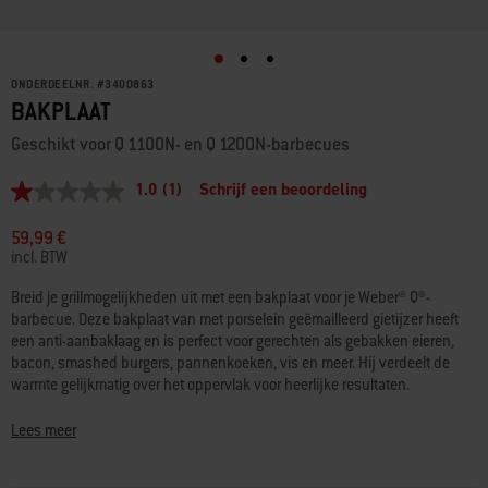
ONDERDEELNR.
#
3400863
BAKPLAAT
Geschikt voor Q 1100N- en Q 1200N-barbecues
1.0
(1)
Schrijf een beoordeling
1.0
van
5
59,99 €
sterren,
incl. BTW
gemiddelde
scorewaarde.
Breid je grillmogelijkheden uit met een bakplaat voor je Weber® Q®-
Read
barbecue. Deze bakplaat van met porselein geëmailleerd gietijzer heeft
a
Review.
een anti-aanbaklaag en is perfect voor gerechten als gebakken eieren,
Dezelfde
bacon, smashed burgers, pannenkoeken, vis en meer. Hij verdeelt de
paginalink.
warmte gelijkmatig over het oppervlak voor heerlijke resultaten.
Bovendien kun je aan de ene kant de bakplaat gebruiken en tegelijkertijd
aan de andere kant het grillrooster.
Lees meer
• Geschikt voor Q 1100N- en Q 1200N-gasbarbecues (niet geschikt voor