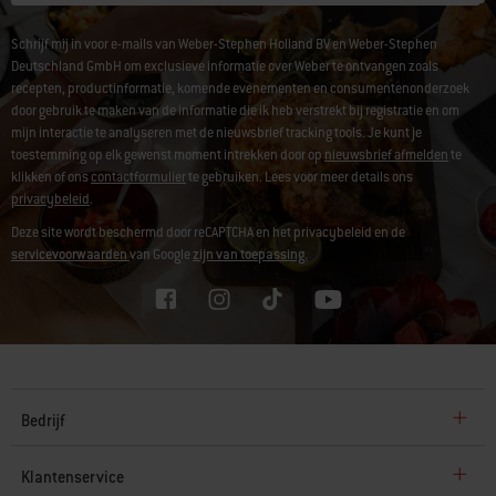
Schrijf mij in voor e-mails van Weber-Stephen Holland BV en Weber-Stephen
Deutschland GmbH om exclusieve informatie over Weber te ontvangen zoals
recepten, productinformatie, komende evenementen en consumentenonderzoek
door gebruik te maken van de informatie die ik heb verstrekt bij registratie en om
mijn interactie te analyseren met de nieuwsbrief tracking tools. Je kunt je
toestemming op elk gewenst moment intrekken door op
nieuwsbrief afmelden
te
klikken of ons
contactformulier
te gebruiken. Lees voor meer details ons
privacybeleid
.
Deze site wordt beschermd door reCAPTCHA en het privacybeleid en de
servicevoorwaarden
van Google
zijn van toepassing.
Bedrijf
Klantenservice