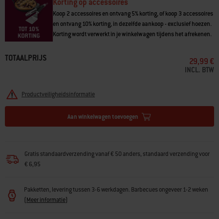
• Ophangen aan metalen lus
Korting op accessoires
Koop 2 accessoires en ontvang 5% korting, of koop 3 accessoires
en ontvang 10% korting, in dezelfde aankoop - exclusief hoezen.
Korting wordt verwerkt in je winkelwagen tijdens het afrekenen.
TOTAALPRIJS
29,99 €
INCL. BTW
Productveiligheidsinformatie
Aan winkelwagen toevoegen
Gratis standaardverzending vanaf € 50 anders, standaard verzending voor
€ 6,95
Pakketten, levering tussen 3-6 werkdagen. Barbecues ongeveer 1-2 weken
(
Meer informatie
)