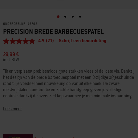
ONDERDEELNR.
#
6762
PRECISION BREDE BARBECUESPATEL
4.9
(21)
Schrijf een beoordeling
4.9
van
5
29,99 €
sterren,
incl. BTW
gemiddelde
scorewaarde.
Tilt en verplaatst probleemloos grote stukken vlees of delicate vis. Dankzij
Read
het design van de brede barbecuespatel met een 3-zijdige afgeschuinde
21
Reviews.
rand til je voedsel heel nauwkeurig op vanuit elke hoek. De zware,
Dezelfde
roestvrijstalen constructie en zachte handgreep geven je volledige
paginalink.
controle dankzij de oversized kop waarmee je met minimale inspanning
grote stukken of delicaat voedsel oppakt.
Lees meer
• 3-zijdige afgeschuinde rand voor eenvoudig en precies omdraaien
• Duurzame, roestvrijstalen constructie
• Zachte non-slip handgreep
• Vaatwasserbestendig