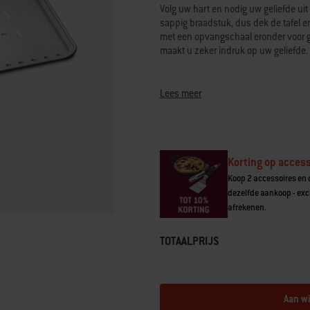
scorewaarde.
Volg uw hart en nodig uw geliefde ui
Read
sappig braadstuk, dus dek de tafel en
17
met een opvangschaal eronder voor go
Reviews.
Dezelfde
maakt u zeker indruk op uw geliefde.
paginalink.
Lees meer
Korting op access
Koop 2 accessoires en o
dezelfde aankoop - excl
afrekenen.
TOTAALPRIJS
Aan w