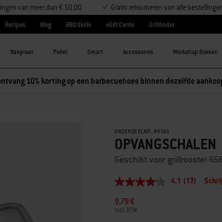
ellingen van meer dan € 50,00
Gratis retourneren van alle bestellinge
Recipes
Blog
BBQ Skills
eGift Cards
Grillfinder
Bakplaat
Pellet
Smart
Accessoires
Workshop Boeken
ntvang 10% korting op een barbecuehoes binnen dezelfde aankoo
ONDERDEELNR.
#
6561
OPVANGSCHALEN
Geschikt voor grillrooster 65
4.1
(17)
Schri
4.1
van
9,79 €
5
sterren,
incl. BTW
gemiddelde