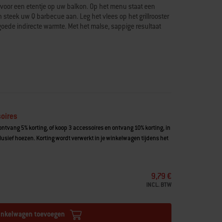
t voor een etentje op uw balkon. Op het menu staat een
 steek uw Q barbecue aan. Leg het vlees op het grillrooster
ede indirecte warmte. Met het malse, sappige resultaat
oires
ntvang 5% korting, of koop 3 accessoires en ontvang 10% korting, in
usief hoezen. Korting wordt verwerkt in je winkelwagen tijdens het
9,79 €
INCL. BTW
inkelwagen toevoegen