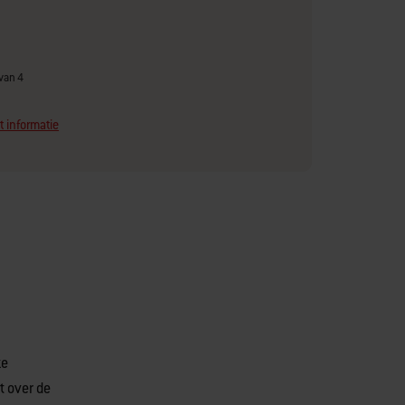
van 4
t informatie
ze
t over de