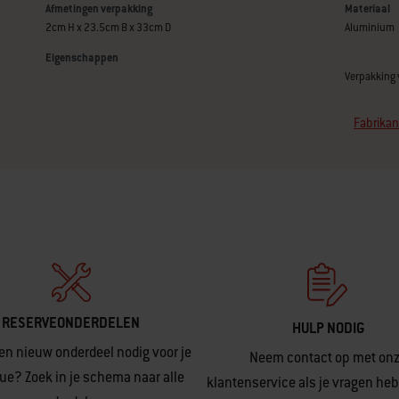
Afmetingen verpakking
Materiaal
2cm H x 23.5cm B x 33cm D
Aluminium
Eigenschappen
Verpakking 
Fabrikan
RESERVEONDERDELEN
HULP NODIG
en nieuw onderdeel nodig voor je
Neem contact op met on
ue? Zoek in je schema naar alle
klantenservice als je vragen heb