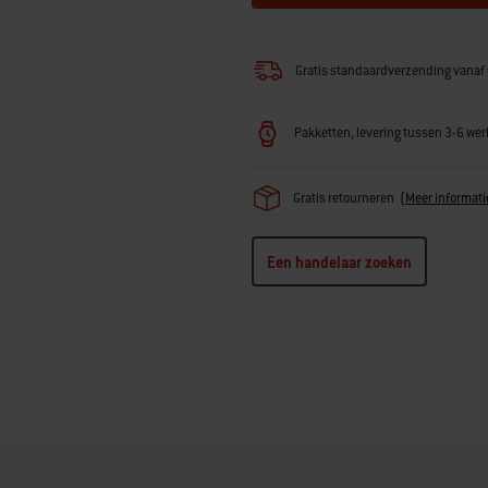
Gratis standaardverzending vanaf 
Pakketten, levering tussen 3-6 w
Gratis retourneren
(
Meer informati
Een handelaar zoeken