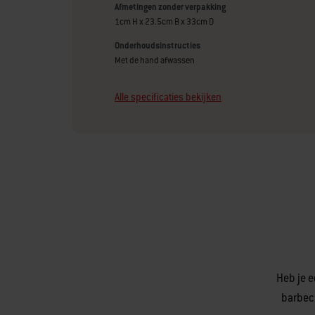
Afmetingen zonder verpakking
1cm H x 23.5cm B x 33cm D
Onderhoudsinstructies
Met de hand afwassen
Alle specificaties bekijken
Heb je e
barbec