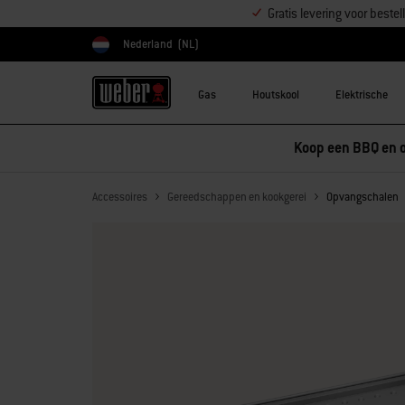
Gratis levering voor best
Nederland
(NL)
Kies land
Gas
Houtskool
Elektrische
Koop een BBQ en o
Accessoires
Gereedschappen en kookgerei
Opvangschalen