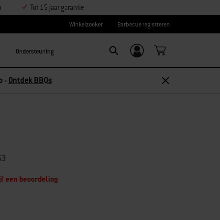
n
Tot 15 jaar garantie
Winkelzoeker
Barbecue registreren
Ondersteuning
Inloggen/
Search
aanmelden
p -
Ontdek BBQs
63
jf een beoordeling