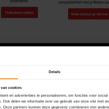
onderdelen.
compatibiliteit met je Weber-b
Onderdelen zoeken
Neem contact op met ons
Wat andere grillers zeggen
Details
 van cookies
ent en advertenties te personaliseren, om functies voor social
. Ook delen we informatie over uw gebruik van onze site met on
e. Deze partners kunnen deze gegevens combineren met andere i