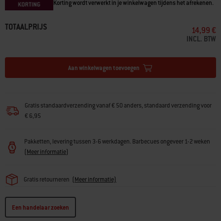
Korting wordt verwerkt in je winkelwagen tijdens het afrekenen.
TOTAALPRIJS
14,99 €
INCL. BTW
Aan winkelwagen toevoegen
Gratis standaardverzending vanaf € 50 anders, standaard verzending voor
€ 6,95
Pakketten, levering tussen 3-6 werkdagen. Barbecues ongeveer 1-2 weken
(
Meer informatie
)
Gratis retourneren
(
Meer informatie)
Een handelaar zoeken