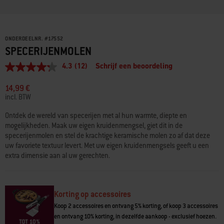
ONDERDEELNR.
#
17552
SPECERIJENMOLEN
4.3
(12)
Schrijf een beoordeling
4.3
van
5
14,99 €
sterren,
incl. BTW
gemiddelde
scorewaarde.
Ontdek de wereld van specerijen met al hun warmte, diepte en
Read
mogelijkheden. Maak uw eigen kruidenmengsel, giet dit in de
12
Reviews.
specerijenmolen en stel de krachtige keramische molen zo af dat deze
Dezelfde
uw favoriete textuur levert. Met uw eigen kruidenmengsels geeft u een
paginalink.
extra dimensie aan al uw gerechten.
Korting op accessoires
Koop 2 accessoires en ontvang 5% korting, of koop 3 accessoires
en ontvang 10% korting, in dezelfde aankoop - exclusief hoezen.