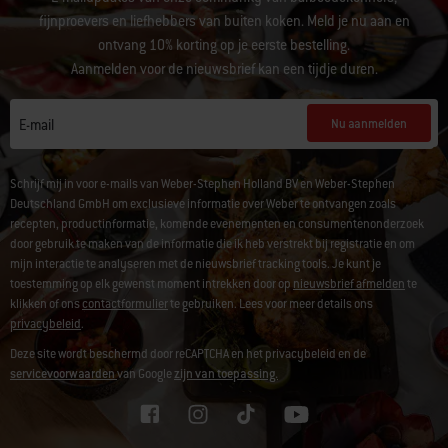
fijnproevers en liefhebbers van buiten koken. Meld je nu aan en
ontvang 10% korting op je eerste bestelling.
Aanmelden voor de nieuwsbrief kan een tijdje duren.
Nu aanmelden
E-mail
Schrijf mij in voor e-mails van Weber-Stephen Holland BV en Weber-Stephen
Deutschland GmbH om exclusieve informatie over Weber te ontvangen zoals
recepten, productinformatie, komende evenementen en consumentenonderzoek
door gebruik te maken van de informatie die ik heb verstrekt bij registratie en om
mijn interactie te analyseren met de nieuwsbrief tracking tools. Je kunt je
toestemming op elk gewenst moment intrekken door op
nieuwsbrief afmelden
te
klikken of ons
contactformulier
te gebruiken. Lees voor meer details ons
privacybeleid
.
Deze site wordt beschermd door reCAPTCHA en het privacybeleid en de
servicevoorwaarden
van Google
zijn van toepassing.