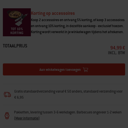
• Eenvoudig inklappen voor opslag
• Bevestigen aan de linkerkant van de barbecue
• Ingebouwde opbergplaats voor snijplank (Weber-snijplank afzonderlijk
Korting op accessoires
verkocht)
Koop 2 accessoires en ontvang 5% korting, of koop 3 accessoires
en ontvang 10% korting, in dezelfde aankoop - exclusief hoezen.
Korting wordt verwerkt in je winkelwagen tijdens het afrekenen.
TOTAALPRIJS
94,99 €
INCL. BTW
Aan winkelwagen toevoegen
Gratis standaardverzending vanaf € 50 anders, standaard verzending voor
€ 6,95
Pakketten, levering tussen 3-6 werkdagen. Barbecues ongeveer 1-2 weken
(
Meer informatie
)