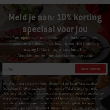
Meld je aan: 10% korting
speciaal voor jou
E-mailupdates van onze community van barbecuekenners,
fijnproevers en liefhebbers van buiten koken. Meld je nu aan en
ontvang 10% korting op je eerste bestelling.
Aanmelden voor de nieuwsbrief kan een tijdje duren.
Nu aanmelden
E-mail
Schrijf mij in voor e-mails van Weber-Stephen Holland BV en Weber-Stephen
Deutschland GmbH om exclusieve informatie over Weber te ontvangen zoals
recepten, productinformatie, komende evenementen en consumentenonderzoek
door gebruik te maken van de informatie die ik heb verstrekt bij registratie en om
mijn interactie te analyseren met de nieuwsbrief tracking tools. Je kunt je
toestemming op elk gewenst moment intrekken door op
nieuwsbrief afmelden
te