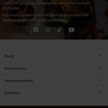
klikken of ons
contactformulier
te gebruiken. Lees voor meer details ons
privacybeleid
.
Deze site wordt beschermd door reCAPTCHA en het privacybeleid en de
servicevoorwaarden
van Google
zijn van toepassing.
Bedrijf
Klantenservice
Reserveonderdelen
Ontdekken
© 2026 Weber. Alle rechten voorbehouden.