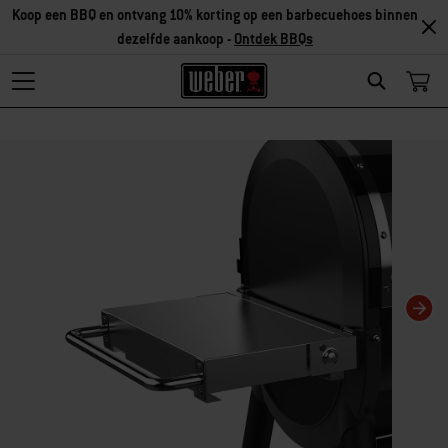
Koop een BBQ en ontvang 10% korting op een barbecuehoes binnen
dezelfde aankoop -
Ontdek BBQs
Search
Als je deze huidige dia van deze carrousel wijzigt, wordt de huidige dia van 