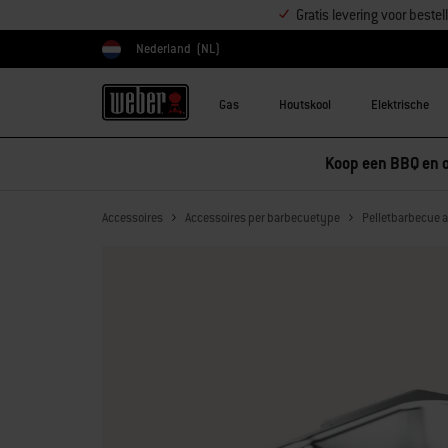
Gratis levering voor best
Nederland
(NL)
Kies land
Gas
Houtskool
Elektrische
Koop een BBQ en o
Accessoires
Accessoires per barbecuetype
Pelletbarbecue 