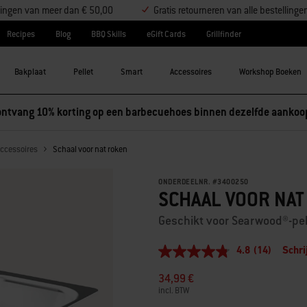
ellingen van meer dan € 50,00
Gratis retourneren van alle bestellinge
Recipes
Blog
BBQ Skills
eGift Cards
Grillfinder
Bakplaat
Pellet
Smart
Accessoires
Workshop Boeken
ntvang 10% korting op een barbecuehoes binnen dezelfde aankoo
accessoires
Schaal voor nat roken
ONDERDEELNR.
#
3400250
SCHAAL VOOR NAT
Geschikt voor Searwood®-pe
4.8
(14)
Schri
4.8
van
34,99 €
5
sterren,
incl. BTW
gemiddelde