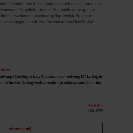
dens het roken met de roestvrijstalen schaal voor nat roken
 Searwood® XL-pelletbarbecue. Het unieke ontwerp past
illroosters voor een maximaal grilloppervlak. Vul beide
 toe te voegen aan de warmte voor indirect low & slow
rbecue en Searwood® XL-pelletbarbecue
voegen tijdens het roken voor sappig en smaakvol vlees
zer® Bar onder de grillroosters
or low & slow barbecueën
staal
oires
ntvang 5% korting, of koop 3 accessoires en ontvang 10% korting, in
usief hoezen. Korting wordt verwerkt in je winkelwagen tijdens het
34,99 €
INCL. BTW
Informeer mij