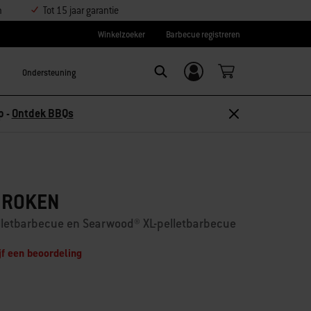
n
Tot 15 jaar garantie
Winkelzoeker
Barbecue registreren
Ondersteuning
Inloggen/
Search
aanmelden
p -
Ontdek BBQs
 ROKEN
lletbarbecue en Searwood® XL-pelletbarbecue
jf een beoordeling