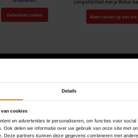
onderdelen.
compatibiliteit met je Weber-b
Onderdelen zoeken
Neem contact op met ons
Wat andere grillers zeggen
Details
 van cookies
ent en advertenties te personaliseren, om functies voor social
. Ook delen we informatie over uw gebruik van onze site met on
e. Deze partners kunnen deze gegevens combineren met andere i