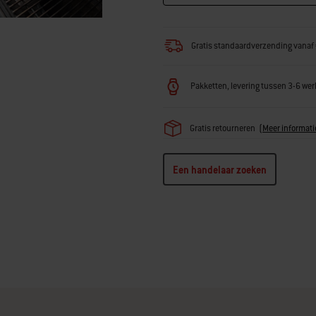
Gratis standaardverzending vanaf 
Pakketten, levering tussen 3-6 w
Gratis retourneren
(
Meer informati
Een handelaar zoeken