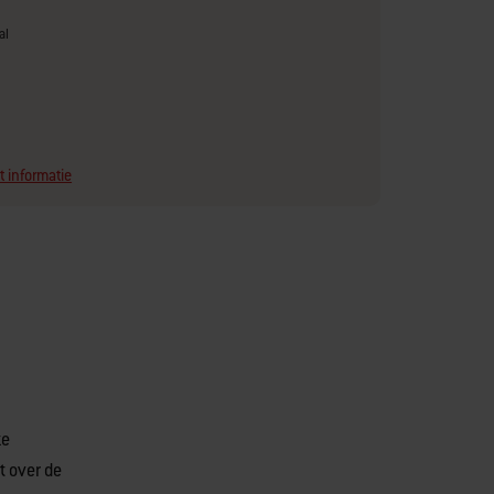
al
t informatie
ze
t over de