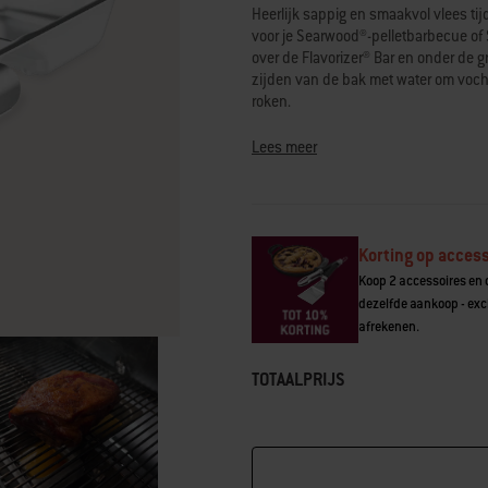
scorewaarde.
Heerlijk sappig en smaakvol vlees tij
Read
voor je Searwood®-pelletbarbecue of
14
over de Flavorizer® Bar en onder de gr
Reviews.
Dezelfde
zijden van de bak met water om vocht
paginalink.
roken.
• Geschikt voor Searwood®-pelletba
Lees meer
• Vul met vloeistof om vocht toe te 
• Speciaal ontwerp past op de Flavori
• Creëert een indirecte hittezone vo
• Duurzame constructie van roestvrij 
Korting op access
Koop 2 accessoires en o
dezelfde aankoop - excl
afrekenen.
TOTAALPRIJS