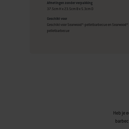
Afmetingen zonder verpakking
37.5cm H x 23.5cm B x 5.3cm D
Geschikt voor
Geschikt voor Searwood®-pelletbarbecue en Searwood® 
pelletbarbecue
Heb je e
barbec