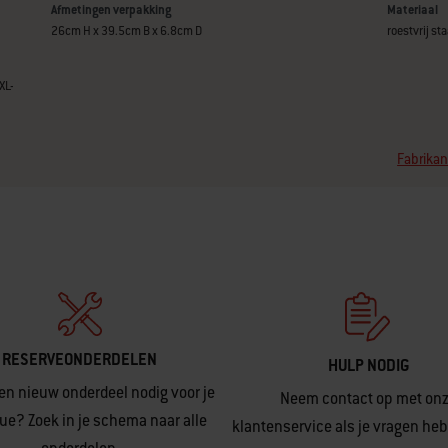
Afmetingen verpakking
Materiaal
26cm H x 39.5cm B x 6.8cm D
roestvrij sta
XL-
Fabrikan
RESERVEONDERDELEN
HULP NODIG
en nieuw onderdeel nodig voor je
Neem contact op met on
ue? Zoek in je schema naar alle
klantenservice als je vragen heb