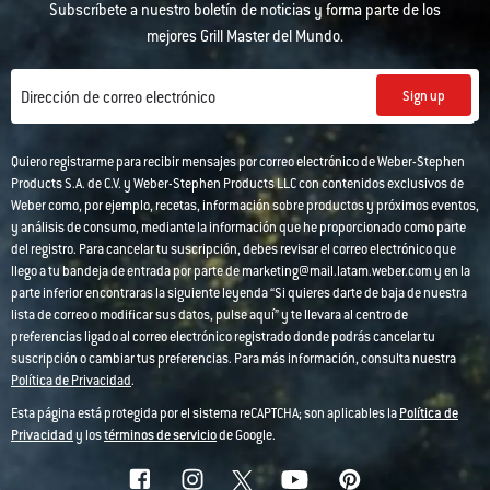
Subscríbete a nuestro boletín de noticias y forma parte de los
mejores Grill Master del Mundo.
Sign up
Dirección de correo electrónico
Quiero registrarme para recibir mensajes por correo electrónico de Weber-Stephen
Products S.A. de C.V. y Weber-Stephen Products LLC con contenidos exclusivos de
Weber como, por ejemplo, recetas, información sobre productos y próximos eventos,
y análisis de consumo, mediante la información que he proporcionado como parte
del registro. Para cancelar tu suscripción, debes revisar el correo electrónico que
llego a tu bandeja de entrada por parte de marketing@mail.latam.weber.com y en la
parte inferior encontraras la siguiente leyenda “Si quieres darte de baja de nuestra
lista de correo o modificar sus datos, pulse aquí” y te llevara al centro de
preferencias ligado al correo electrónico registrado donde podrás cancelar tu
suscripción o cambiar tus preferencias. Para más información, consulta nuestra
Política de Privacidad
.
Esta página está protegida por el sistema reCAPTCHA; son aplicables la
Política de
Privacidad
y los
términos de servicio
de Google.