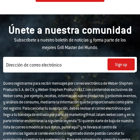
Únete a nuestra comunidad
Subscríbete a nuestro boletín de noticias y forma parte de los
mejores Grill Master del Mundo.
Sign up
Dirección de correo electrónico
Quiero registrarme para recibir mensajes por correo electrónico de Weber-Stephen
Products S.A. de C.V. y Weber-Stephen Products LLC con contenidos exclusivos de
Weber como, por ejemplo, recetas, información sobre productos y próximos eventos,
y análisis de consumo, mediante la información que he proporcionado como parte
del registro. Para cancelar tu suscripción, debes revisar el correo electrónico que
llego a tu bandeja de entrada por parte de marketing@mail.latam.weber.com y en la
parte inferior encontraras la siguiente leyenda “Si quieres darte de baja de nuestra
lista de correo o modificar sus datos, pulse aquí” y te llevara al centro de
preferencias ligado al correo electrónico registrado donde podrás cancelar tu
suscripción o cambiar tus preferencias. Para más información, consulta nuestra