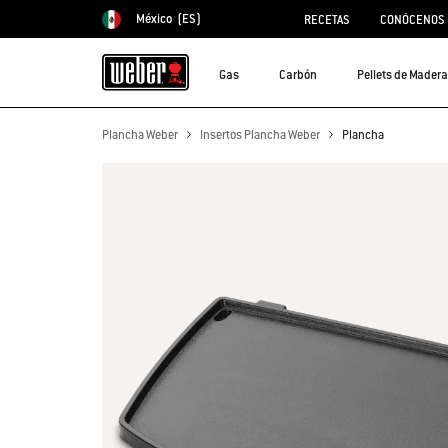
México
(ES)
RECETAS
CONÓCENOS
Elegir país
Gas
Carbón
Pellets de Madera
Plancha Weber
Insertos Plancha Weber
Plancha