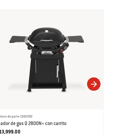
mero de parte 1500390
Número de parte 
ador de gas Q 2800N+ con carrito
Tapa para 
 13,999.00
$ 999.00