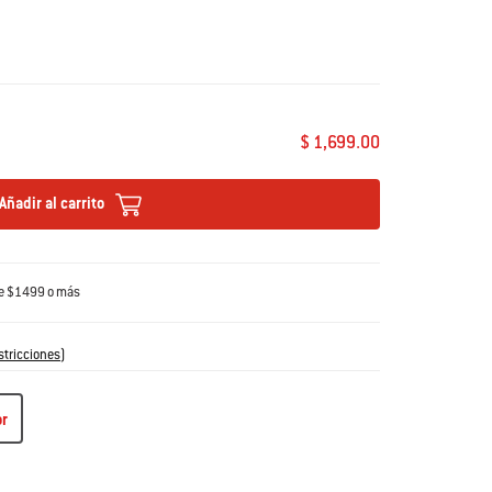
$ 1,699.00
Añadir al carrito
de $1499 o más
stricciones
)
or