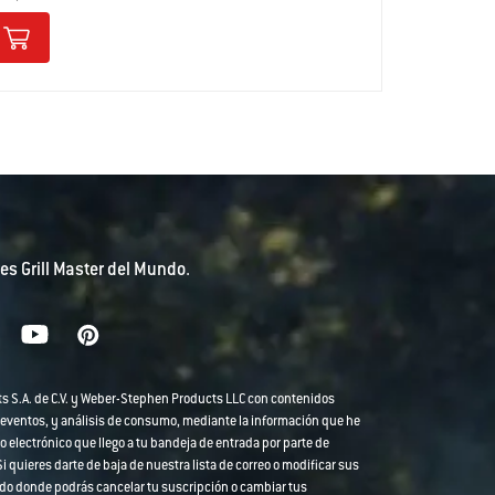
es Grill Master del Mundo.
ts S.A. de C.V. y Weber-Stephen Products LLC con contenidos
 eventos, y análisis de consumo, mediante la información que he
o electrónico que llego a tu bandeja de entrada por parte de
 quieres darte de baja de nuestra lista de correo o modificar sus
strado donde podrás cancelar tu suscripción o cambiar tus