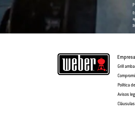
p
E
a
s
Empres
Grill amb
Compromis
Política d
Avisos le
Cláusulas