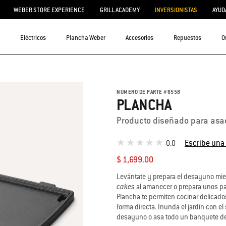
WEBER STORE EXPERIENCE
GRILL ACADEMY
INVERSIONISTAS
AYUD
Eléctricos
Plancha Weber
Accesorios
Repuestos
O
NÚMERO DE PARTE
#
6558
PLANCHA
Producto diseñado para asa
Escribe una
0.0
$ 1,699.00
Levántate y prepara el desayuno mien
cakes
al amanecer o prepara unos pas
Plancha te permiten cocinar delicados
forma directa. Inunda el jardín con e
desayuno o asa todo un banquete de 