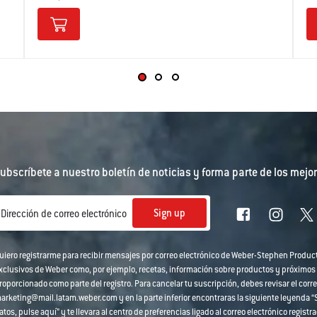
ubscríbete a nuestro boletín de noticias y forma parte de los mejor
Sign up
Dirección de correo electrónico
uiero registrarme para recibir mensajes por correo electrónico de Weber-Stephen Produc
xclusivos de Weber como, por ejemplo, recetas, información sobre productos y próximos
roporcionado como parte del registro. Para cancelar tu suscripción, debes revisar el corre
arketing@mail.latam.weber.com y en la parte inferior encontraras la siguiente leyenda “Si
atos, pulse aquí” y te llevara al centro de preferencias ligado al correo electrónico regi