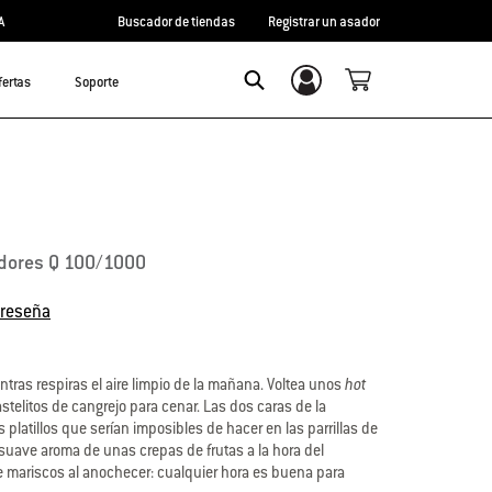
A
Buscador de tiendas
Registrar un asador
fertas
Soporte
Inicio de sesión/registro
Search
dores Q 100/1000
 reseña
tras respiras el aire limpio de la mañana. Voltea unos
hot
telitos de cangrejo para cenar. Las dos caras de la
 platillos que serían imposibles de hacer en las parrillas de
l suave aroma de unas crepas de frutas a la hora del
mariscos al anochecer: cualquier hora es buena para