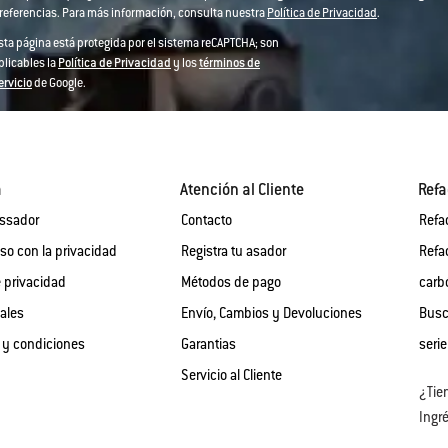
referencias. Para más información, consulta nuestra
Política de Privacidad
.
sta página está protegida por el sistema reCAPTCHA; son
plicables la
Política de Privacidad
y los
términos de
ervicio
de Google.
a
Atención al Cliente
Refa
assador
Contacto
Refa
o con la privacidad
Registra tu asador
Refa
e privacidad
Métodos de pago
carb
gales
Envío, Cambios y Devoluciones
Busc
 y condiciones
Garantias
serie
Servicio al Cliente
¿Tie
Ingré