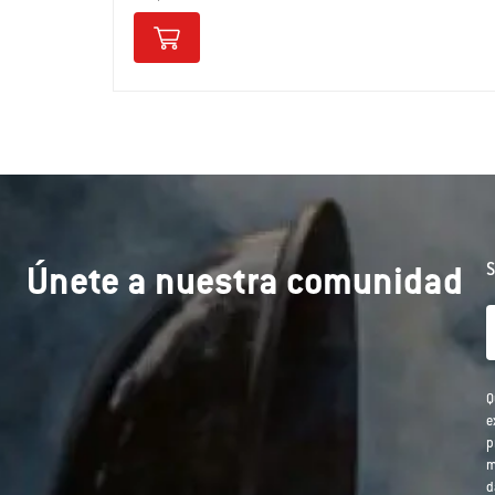
Únete a nuestra comunidad
S
Q
e
p
m
d