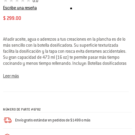
0.0
Escribe una reseña
$ 299.00
Disponibilidad:
Añadir aceite, agua o aderezos a tus creaciones en la plancha es de lo
más sencillo con la botella dosificadora. Su superficie texturizada
facilita la dosificación y la tapa con rosca evita derrames accidentales.
Su gran capacidad de 473 ml (16 oz) te permite pasar más tiempo
cocinando y menos tiempo rellenando. Incluye: Botellas dosificadoras
(2).
Leer más
• Superficie texturizada que facilita la dosificación
• Tapa con rosca que evita derrames
• Capacidad para 473 ml (16 oz) de líquido
• Producto apto para lavavajillas
• Sin BPA
NÚMERO DE PARTE
#
6782
Envío gratis estándar en pedidos de $1499 o más