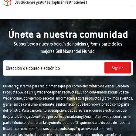
Devoluciones gratuitas
(
aplican restricciones
)
Únete a nuestra comunidad
Subscríbete a nuestro boletín de noticias y forma parte de los
mejores Grill Master del Mundo.
Sign up
Dirección de correo electrónico
Quiero registrarme para recibir mensajes por correo electrónico de Weber-Stephen
Products S.A. de C.V. y Weber-Stephen Products LLC con contenidos exclusivos de
Weber como, por ejemplo, recetas, información sobre productos y próximos eventos,
y análisis de consumo, mediante la información que he proporcionado como parte
del registro. Para cancelar tu suscripción, debes revisar el correo electrónico que
llego a tu bandeja de entrada por parte de marketing@mail.latam.weber.com y en la
parte inferior encontraras la siguiente leyenda “Si quieres darte de baja de nuestra
lista de correo o modificar sus datos, pulse aquí” y te llevara al centro de
preferencias ligado al correo electrónico registrado donde podrás cancelar tu