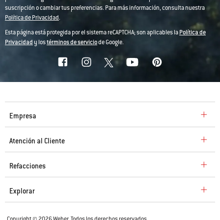
suscripción o cambiar tus preferencias. Para más información, consulta nuestra
Política de Privacidad
.
Esta página está protegida por el sistema reCAPTCHA; son aplicables la
Política de
Privacidad
y los
términos de servicio
de Google.
Empresa
Atención al Cliente
Refacciones
Explorar
Copyright © 2026 Weber. Todos los derechos reservados.