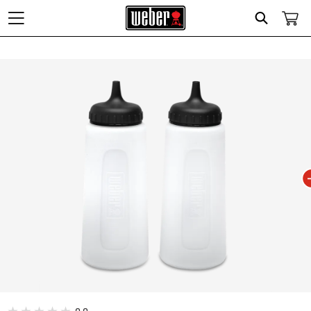
Search
Changing this current slide of this carousel will change the current slide of t