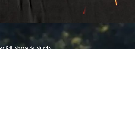
es Grill Master del Mundo.
ts S.A. de C.V. y Weber-Stephen Products LLC con contenidos
 eventos, y análisis de consumo, mediante la información que he
o electrónico que llego a tu bandeja de entrada por parte de
 quieres darte de baja de nuestra lista de correo o modificar sus
strado donde podrás cancelar tu suscripción o cambiar tus