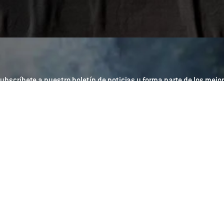
ubscríbete a nuestro boletín de noticias y forma parte de los mejor
Sign up
Dirección de correo electrónico
uiero registrarme para recibir mensajes por correo electrónico de Weber-Stephen Produc
xclusivos de Weber como, por ejemplo, recetas, información sobre productos y próximos
roporcionado como parte del registro. Para cancelar tu suscripción, debes revisar el corre
arketing@mail.latam.weber.com y en la parte inferior encontraras la siguiente leyenda “Si
atos, pulse aquí” y te llevara al centro de preferencias ligado al correo electrónico regi
referencias. Para más información, consulta nuestra
Política de Privacidad
.
sta página está protegida por el sistema reCAPTCHA; son
plicables la
Política de Privacidad
y los
términos de
ervicio
de Google.