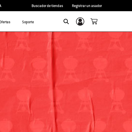
A
Buscador de tiendas
Registrar un asador
Ofertas
Soporte
Inicio de sesión/registro
Search