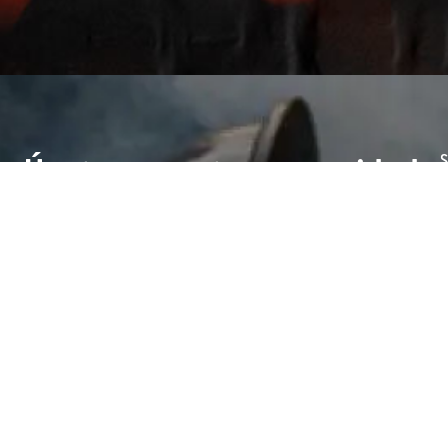
Únete a nuestra comunidad
S
Q
e
p
m
d
p
E
a
s