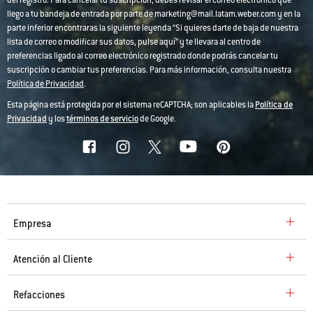
llego a tu bandeja de entrada por parte de marketing@mail.latam.weber.com y en la
parte inferior encontraras la siguiente leyenda “Si quieres darte de baja de nuestra
lista de correo o modificar sus datos, pulse aquí” y te llevara al centro de
preferencias ligado al correo electrónico registrado donde podrás cancelar tu
suscripción o cambiar tus preferencias. Para más información, consulta nuestra
Política de Privacidad
.
Esta página está protegida por el sistema reCAPTCHA; son aplicables la
Política de
Privacidad
y los
términos de servicio
de Google.
Empresa
Atención al Cliente
Refacciones