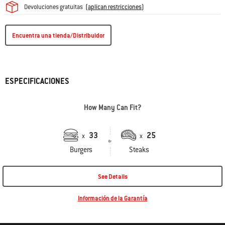
Devoluciones gratuitas
(
aplican restricciones
)
Encuentra una tienda/Distribuidor
ESPECIFICACIONES
How Many Can Fit?
33
25
x
x
Burgers
Steaks
See Details
Información de la Garantía