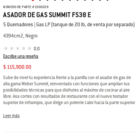
NÚMERO DE PARTE
#
1500029
ASADOR DE GAS SUMMIT FS38 E
5 Quemadores | Gas LP (tanque de 20 lb, de venta por separado)
4394cm2, Negro
0.0
Escribe una reseña
$ 115,900.00
Sube de nivel tu experiencia frente a la parrilla con el asador de gas de
alta gama Weber Summit, reinventado con funciones que amplían tus
posibilidades técnicas para que disfrutes al máximo de cocinar al aire
libre. Asa cortes con resultados de restaurante con el nuevo tostador
superior de infrarrojos, que dirige un potente calor hacia la parte superior
de los alimentos para caramelizar su superficie de borde a borde y sellar
los sabores. Enciende el ahumador de acero inoxidable para dar a tu
Leer más
comida un toque extra de sabor ahumado low‘n’slow y sal de la rutina
con el rosticero integrado. Este asador está equipado con las parrillas de
cocción y el kit de marco WEBER CRAFTED, que te permiten transformarlo