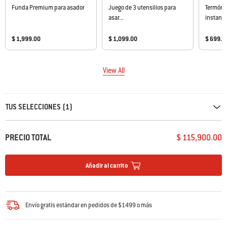
Funda Premium para asador
Juego de 3 utensilios para
Termóme
asar...
instant
$ 1,999.00
$ 1,099.00
$ 699.0
View All
Carousel containing list of product recommendations. Please use left and ar
TUS SELECCIONES (1)
PRECIO TOTAL
$ 115,900.00
Añadir al carrito
Envío gratis estándar en pedidos de $1499 o más