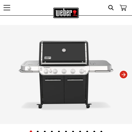
Search
Changing this current slide of this carousel will change the current slide of t