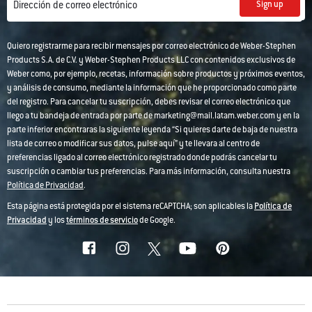
Sign up
Dirección de correo electrónico
Quiero registrarme para recibir mensajes por correo electrónico de Weber-Stephen
Products S.A. de C.V. y Weber-Stephen Products LLC con contenidos exclusivos de
Weber como, por ejemplo, recetas, información sobre productos y próximos eventos,
y análisis de consumo, mediante la información que he proporcionado como parte
del registro. Para cancelar tu suscripción, debes revisar el correo electrónico que
llego a tu bandeja de entrada por parte de marketing@mail.latam.weber.com y en la
parte inferior encontraras la siguiente leyenda “Si quieres darte de baja de nuestra
lista de correo o modificar sus datos, pulse aquí” y te llevara al centro de
preferencias ligado al correo electrónico registrado donde podrás cancelar tu
suscripción o cambiar tus preferencias. Para más información, consulta nuestra
Política de Privacidad
.
Esta página está protegida por el sistema reCAPTCHA; son aplicables la
Política de
Privacidad
y los
términos de servicio
de Google.