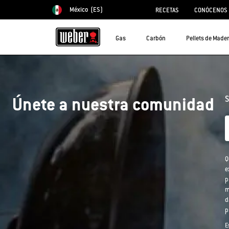
México
(ES)
RECETAS
CONÓCENOS
Elegir país
Gas
Carbón
Pellets de Made
Únete a nuestra comunidad
S
Q
e
p
m
d
p
E