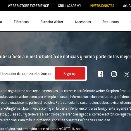
WEBER STORE EXPERIENCE
GRILL ACADEMY
INVERSIONISTAS
AYUD
ra
Eléctricos
Plancha Weber
Accesorios
Repuestos
ubscríbete a nuestro boletín de noticias y forma parte de los mejor
Sign up
Dirección de correo electrónico
uiero registrarme para recibir mensajes por correo electrónico de Weber-Stephen Produc
xclusivos de Weber como, por ejemplo, recetas, información sobre productos y próximos
roporcionado como parte del registro. Para cancelar tu suscripción, debes revisar el corre
arketing@mail.latam.weber.com y en la parte inferior encontraras la siguiente leyenda “Si
atos, pulse aquí” y te llevara al centro de preferencias ligado al correo electrónico regi
referencias. Para más información, consulta nuestra
Política de Privacidad
.
sta página está protegida por el sistema reCAPTCHA; son