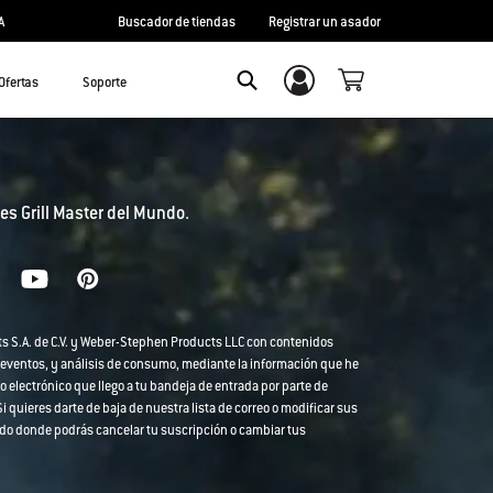
A
Buscador de tiendas
Registrar un asador
Ofertas
Soporte
Inicio de sesión/registro
Search
es Grill Master del Mundo.
ts S.A. de C.V. y Weber-Stephen Products LLC con contenidos
 eventos, y análisis de consumo, mediante la información que he
o electrónico que llego a tu bandeja de entrada por parte de
 quieres darte de baja de nuestra lista de correo o modificar sus
strado donde podrás cancelar tu suscripción o cambiar tus