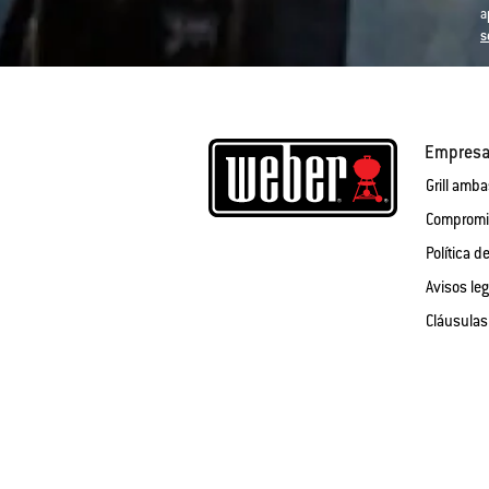
a
s
Empres
Grill amb
Compromis
Política d
Avisos le
Cláusulas