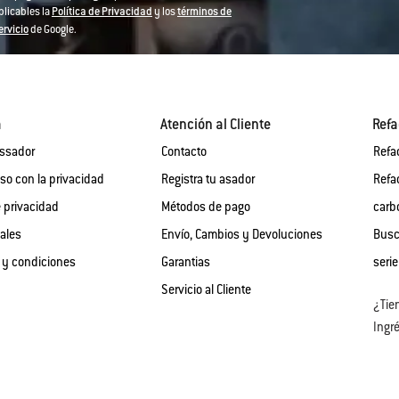
plicables la
Política de Privacidad
y los
términos de
ervicio
de Google.
a
Atención al Cliente
Refa
assador
Contacto
Refa
o con la privacidad
Registra tu asador
Refa
e privacidad
Métodos de pago
carb
gales
Envío, Cambios y Devoluciones
Busc
 y condiciones
Garantias
serie
Servicio al Cliente
¿Tie
Ingré